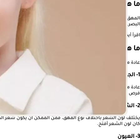
ما هو مرض المهق؟
المهق هو اضطراب وراثي يولد فيه الشخص بكمية أقل من صبغة الميلان
البصري، مما يعني أنه يساعد العينين على أداء وظائفهما بشكل سليم
اقرأ أيضًا:
كلاهما يستمر مدى الحياة.. تعرف على الفرق بين المهق وال
ما هي أعراض المهق؟
عادة ما يؤثر
المهق
على مظهر الجلد والشعر والعينين وكذلك الرؤية أو
1- الجلد
عادة ما يؤثر المهق على لون الجلد بشكل ملحوظ، ويعتمد ذلك على لون 
فرص الإصابة بحروق الشمس التي يمكن أن تزيد من سرطان الجلد.
2- الشعر
يختلف لون الشعر باختلاف نوع المهق، فمن الممكن أن يكون شعر المصاب
كان لون الشعر أفتح.
3- العيون