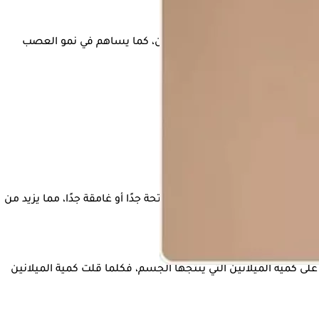
سم تحدد لون الجلد والشعر والعينين، كما يساهم في نمو العصب
عاني بعض الأشخاص من بشرة فاتحة جدًا أو غامقة جدًا، مما يزيد من
ى كمية الميلانين التي ينتجها الجسم، فكلما قلت كمية الميلانين