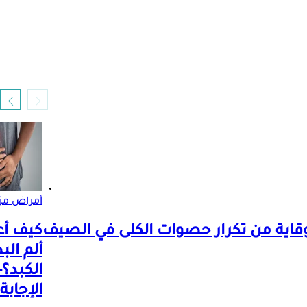
أمراض مز
كيف أع
ألم ال
الكبد؟-
الإجابة