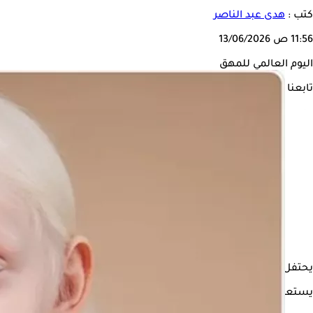
كتب :
هدى عبد الناصر
11:56 ص
13/06/2026
اليوم العالمي للمهق
تابعنا على
يحتفل العالم يوم 13 يونيو من كل عام باليوم العالمي للمهق من أجل نشر التوعية حول المرض وطرق التعامل معه تجنبًا لأي مضاعفات صحية.
يستعرض "الكونسلتو" في التقرير التالي كل ما يتعلق بالمهق وفقًا لما ذكره موقع "ic