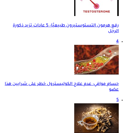
رفع هرمون التستوستيرون طبيعيًا- 5 عادات تزيد ذكورة
الرجل
4
حسام موافي: عدم علاج الكوليسترول خطر على شرايين هذا
عضو
5