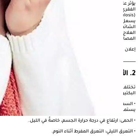
يؤثر على أجزاء أخرى من الجسم مثل الكلى، الدماغ، والعمود
الفقري. يُسببه نوع من البكتيريا يُسمى المتفطرة السلية
(Mycobacterium tuberculosis)، ويُنتقل عادة عبر الهواء عندما
يسعل أو يعطس شخص مصاب بالمرض. يُعد
الدرن
من الأمراض
الشائعة في البلدان النامية، ولكنه قد يظهر في جميع أنحاء العالم.
العلاج المبكر والمنتظم ضروري للحد من انتقال المرض ولعلاج
المصابين بشكل فعال.
إعلان
________________________________________
2. الأعراض
تختلف أعراض الدرن وفقًا لمرحلة المرض والمكان الذي تؤثر فيه
البكتيريا، لكن الأعراض الشائعة تشمل:
• السعال: قد يكون السعال جافًا أو مصحوبًا ببلغم، ويمكن أن
يستمر لأسابيع أو حتى أشهر.
• الحمى: ارتفاع في درجة حرارة الجسم، خاصةً في الليل.
• التعرق الليلي: التعرق المفرط أثناء النوم.