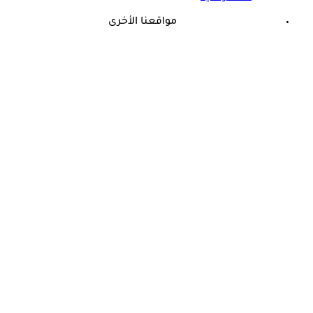
مواقعنا الأخرى
©
جميع الحقوق محفوظة لدى شركة جيميناي ميديا
حسام موافي يحذر: علامة في الوجه تكشف عن مرض مناعي خطير