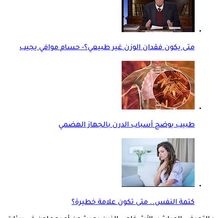
متى يكون فقدان الوزن غير طبيعي؟- حسام موافي يجيب
طبيب يوضح أسباب الدرن بالجهاز الهضمي
كتمة النفس.. متى تكون علامة خطيرة؟