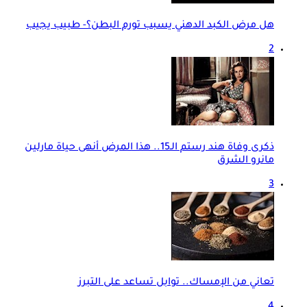
هل مرض الكبد الدهني يسبب تورم البطن؟- طبيب يجيب
2
ذكرى وفاة هند رستم الـ15.. هذا المرض أنهى حياة مارلين
مانرو الشرق
3
تعاني من الإمساك.. توابل تساعد على التبرز