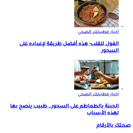
أخبار مطبخك الصحي
الفول للقلب- هذه أفضل طريقة لإعداده على
السحور
أخبار مطبخك الصحي
الجبنة بالطماطم على السحور.. طبيب ينصح بها
لهذه الأسباب
صحتك بالأرقام