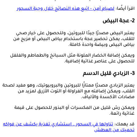
اقرأ أيضًا:
لصيام آمن - اتبع هذه النصائح خلال وجبة السحور
2- عجة البيض
يعتبر البيض مصدرًا جيدًا للبروتين، وللحصول على خيار صحي
للقلب، يمكن تحضير عجة باستخدام بياض البيض أو مزيج من
بياض البيض وبيضة واحدة كاملة.
ويمكن إضافة الخضار الملونة مثل السبانخ والطماطم والفلفل
للحصول على عناصر غذائية إضافية.
3- الزبادي قليل الدسم
يعتبر الزبادي مصدرًا ممتازًا للبروتين والبروبيوتيك، وهو مفيد لصحة
القلب، ويمكن إضافته مع الفراولة أو التوت الأزرق لمزيد من
مضادات الأكسدة والألياف.
ويمكن رش قليل من المكسرات أو البذور للحصول على قيمة
غذائية رائعة.
قد يهمك:
تناولها في السحور.. استشاري تغذية يكشف عن فواكه
تحميك من العطش