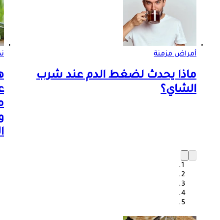
أمراض مزمنة
ن
ماذا يحدث لضغط الدم عند شرب
ه
الشاي؟
ع
م
و
ا