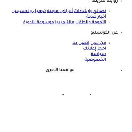
روابط سريعة
نصائح وارشادات
أمراض مزمنة
تجميل وتخسيس
أخبار صحة
الأمومة والطفل
مالتيميديا
موسوعة الأدوية
عن الكونسلتو
من نحن
اتصل بنا
احجز إعلانك
سياسة
الخصوصية
مواقعنا الأخرى
©
جميع الحقوق محفوظة لدى شركة جيميناي ميديا
ذكرى وفاة هند رستم الـ15.. هذا المرض أنهى حياة مارلين مانرو
الشرق