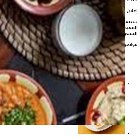
ساعات النهار.
إعلان
يستعرض "الكونسلتو" في السطور التالية، قائمة بأبرز الأطعمة
المفيدة لمرضى ارتفاع ضغط الدم أو أمراض القلب خلال وجبة
السحور، وفقا لما نشره موقع "Hindustan times".
مواضيع ذات صلة
التعب في الصيام- أطعمة تناولها على السحور للوقاية