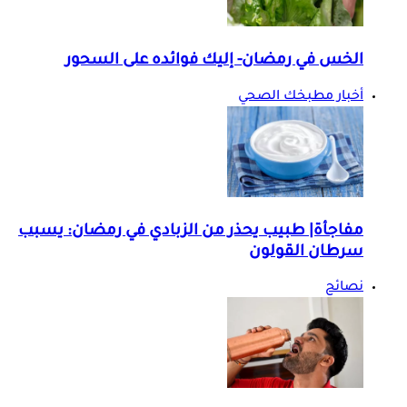
الخس في رمضان- إليك فوائده على السحور
أخبار مطبخك الصحي
مفاجأة| طبيب يحذر من الزبادي في رمضان: يسبب
سرطان القولون
نصائح