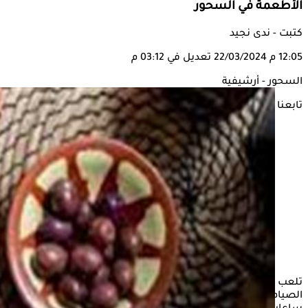
الأطعمة في السحور
كتبت - ندى نجيد
12:05 م
22/03/2024
تعديل في 03:12 م
السحور - أرشيفية
تابعنا على
تلعب وجبة
السحور
دورًا كبيرًا في توفير الطاقة لليوم التالي من
الصيام، حيث تمد الجسم بالعناصر الغذائية التي يحتاجها طوال