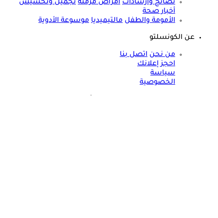
نصائح وارشادات
أمراض مزمنة
تجميل وتخسيس
أخبار صحة
الأمومة والطفل
مالتيميديا
موسوعة الأدوية
عن الكونسلتو
من نحن
اتصل بنا
احجز إعلانك
سياسة
الخصوصية
مواقعنا الأخرى
©
جميع الحقوق محفوظة لدى شركة جيميناي ميديا
حسام موافي يحذر: نقص هذا المعدن خطر على صحة القلب