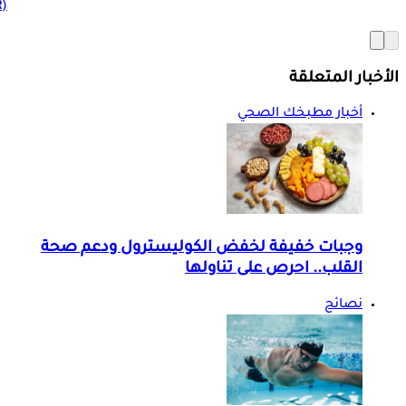
(BMR)
الأخبار المتعلقة
أخبار مطبخك الصحي
وجبات خفيفة لخفض الكوليسترول ودعم صحة
القلب.. احرص على تناولها
نصائح