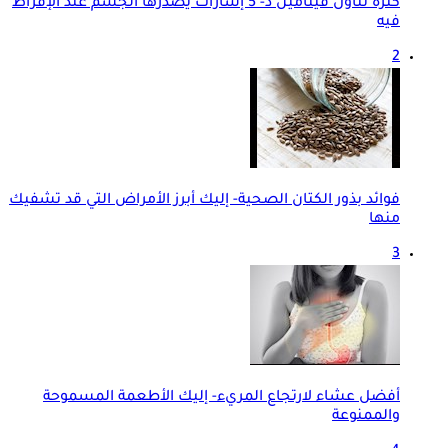
كثرة تناول فيتامين د- 5 إشارات يُصدرها الجسم عند الإفراط
فيه
2
فوائد بذور الكتان الصحية- إليك أبرز الأمراض التي قد تشفيك
منها
3
أفضل عشاء لارتجاع المريء- إليك الأطعمة المسموحة
والممنوعة