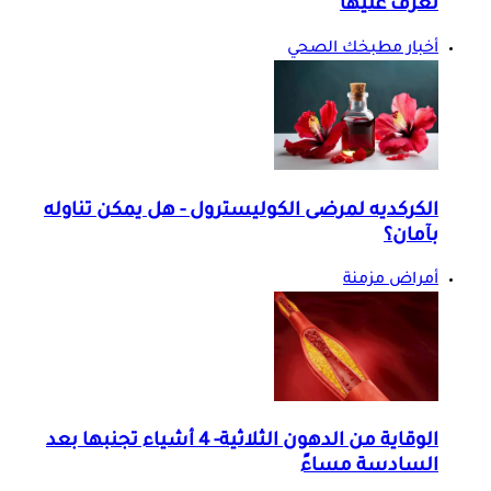
تعرف عليها
أخبار مطبخك الصحي
الكركديه لمرضى الكوليسترول - هل يمكن تناوله
بآمان؟
أمراض مزمنة
الوقاية من الدهون الثلاثية- 4 أشياء تجنبها بعد
السادسة مساءً