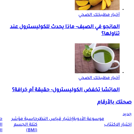
أخبار مطبخك الصحي
المانجو في الصيف- ماذا يحدث للكوليسترول عند
تناولها؟
أخبار مطبخك الصحي
الماتشا تخفض الكوليسترول- حقيقة أم خرافة؟
صحتك بالأرقام
جديد
موسوعة الأدوية
إختبار قياس النظر
حاسبة مؤشر
ح
اختبار الاكتئاب
كتلة الجسم
ا
(BMI)
ال