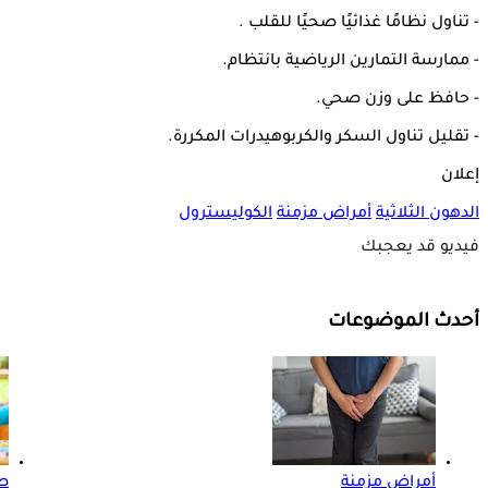
- تناول نظامًا غذائيًا صحيًا للقلب .
- ممارسة التمارين الرياضية بانتظام.
- حافظ على وزن صحي.
- تقليل تناول السكر والكربوهيدرات المكررة.
إعلان
الدهون الثلاثية
أمراض مزمنة
الكوليسترول
فيديو قد يعجبك
أحدث الموضوعات
أمراض مزمنة
ص