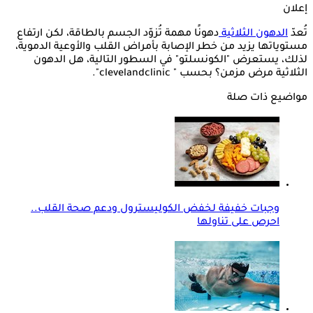
إعلان
تُعدّ
الدهون الثلاثية
دهونًا مهمة تُزوّد الجسم بالطاقة، لكن ارتفاع
مستوياتها يزيد من خطر الإصابة بأمراض القلب والأوعية الدموية،
لذلك، يستعرض "الكونسلتو" في السطور التالية، هل الدهون
الثلاثية مرض مزمن؟ بحسب " clevelandclinic".
مواضيع ذات صلة
وجبات خفيفة لخفض الكوليسترول ودعم صحة القلب..
احرص على تناولها