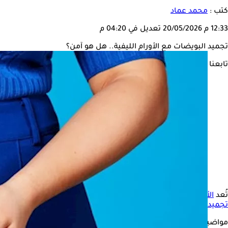
كتب :
محمد عماد
12:33 م
20/05/2026
تعديل في 04:20 م
تجميد البويضات مع الأورام الليفية.. هل هو آمن؟
تابعنا على
تُعد
الأورام الليفية
من الحالات الشائعة بين النساء، وغالبًا ما يتم ا
تجميد البويضات
للحفاظ على فرص الإنجاب مستقبلًا، خوفًا من تأثيره
مواضيع ذات صلة