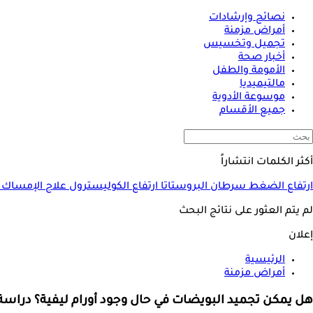
نصائح وإرشادات
أمراض مزمنة
تجميل وتخسيس
أخبار صحة
الأمومة والطفل
مالتيميديا
موسوعة الأدوية
جميع الأقسام
أكثر الكلمات انتشاراً
ارتفاع الضغط
سرطان البروستاتا
ارتفاع الكوليسترول
علاج الإمساك
لم يتم العثور على نتائج البحث
إعلان
الرئيسية
أمراض مزمنة
هل يمكن تجميد البويضات في حال وجود أورام ليفية؟ دراس