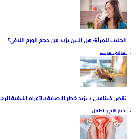
الحليب للمرأة- هل اللبن يزيد من حجم الورم الليفي؟
أمراض مزمنة
نقص فيتامين د يزيد خطر الإصابة بالأورام الليفية الرح
أخبار الأم والطفل