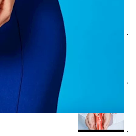
الحليب للمرأة- هل اللبن يزيد من حجم الورم الليفي؟
نقص فيتامين د يزيد خطر الإصابة بالأورام الليفية الرحمية