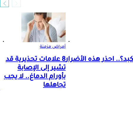
أمراض مزمنة
د؟.. احذر هذه الأضرار
8 علامات تحذيرية قد
تشير إلى الإصابة
بأورام الدماغ.. لا يجب
تجاهلها