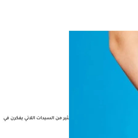
د يثير تشخيص الإصابة بها قلق الكثير من السيدات اللاتي يفكرن في