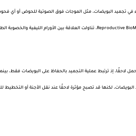
في تجميد البويضات، مثل الموجات فوق الصوتية للحوض أو أي فحوص
كما أشار إلى مراجعة علمية نُشرت عام 2021 في مجلة Reproductive BioMedicine Online، 
مل لاحقًا، إذ ترتبط عملية التجميد بالحفاظ على البويضات فقط، بين
البويضات، لكنها قد تصبح مؤثرة لاحقًا عند نقل الأجنة أو التخطيط لل