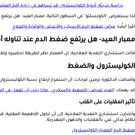
دراسة حديثة: أدوية الكوليسترول قد تساهم في زيادة آلام العض
لذا يستعرض "الكونسلتو" في السطور التالية، ممبار العيد- هل يرتفع
اقرأ أيضًا:
مرض ضغط الدم،الأسباب والأعرض والوقاية والعلاج
ممبار العيد- هل يرتفع ضغط الدم عند تناوله أم
قالت استشاري التغذية العلاجية، إن الممبار نظر لطريقة تحضيره وطهي
الكوليسترول والضغط
وأضافت الدكتورة نرمين فرحات، أن استمرار ارتفاع نسبة الكوليستر
قد يهمك:
العيد لمرضى الضغط والسكري.. ماذا يجب أن تفعل في ال
تأثير المقليات على القلب
وأشارت استشاري التغذية العلاجية، إلى أن تناول الأطعمة المقلية، قد
نظام غذائي غني بالمقليات والدهون المهدرجة.
ضغط الدم
الممبار
الكوليسترول