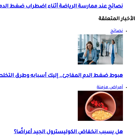
نصائح عند ممارسة الرياضة أثناء اضطراب ضغط الدم..
الأخبار المتعلقة
نصائح
هبوط ضغط الدم المفاجئ.. إليك أسبابه وطرق التخل
أمراض مزمنة
هل يسبب انخفاض الكوليسترول الجيد أعراضًا؟