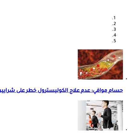
حسام موافي: عدم علاج الكوليسترول خطر على شرايي