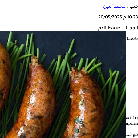
كتب :
محمد أمين
10:23 م
20/05/2026
الممبار - ضغط الدم
تابعنا على
يشتهي العديد من الناس تناول حلويات اللحوم في العيد الأضحى، منه
صحية.
مواضيع ذات صلة