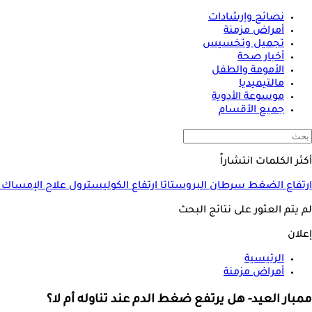
نصائح وإرشادات
أمراض مزمنة
تجميل وتخسيس
أخبار صحة
الأمومة والطفل
مالتيميديا
موسوعة الأدوية
جميع الأقسام
أكثر الكلمات انتشاراً
ارتفاع الضغط
سرطان البروستاتا
ارتفاع الكوليسترول
علاج الإمساك
لم يتم العثور على نتائج البحث
إعلان
الرئيسية
أمراض مزمنة
ممبار العيد- هل يرتفع ضغط الدم عند تناوله أم لا؟