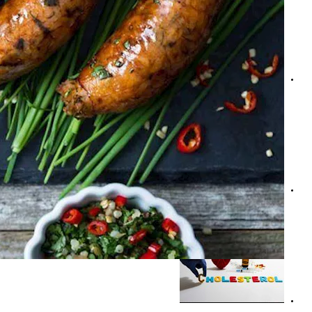
هبوط ضغط الدم المفاجئ.. إليك أسبابه وطرق التخلص منه
هل يسبب انخفاض الكوليسترول الجيد أعراضًا؟