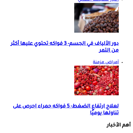
أخبار مطبخك الصحي
دور الألياف في الجسم- 3 فواكه تحتوي عليها أكثر
من التمر
أمراض مزمنة
لعلاج ارتفاع الضغط- 5 فواكه حمراء احرص على
تناولها يوميًا
أهم الأخبار