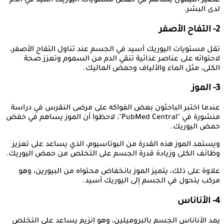
عصير الليمون يساهم في خفض مستويات اليوريك أسيد في الدم
لدى البشر.
2- التفاح الأصفر
تقل مستويات اليوريك أسيد في الجسم عند تناول التفاح الأصفر،
لاحتوائه على عناصر غذائية تنقي الدم من السموم وتعزز صحة
الكلى، مثل الماء والألياف وحمض الماليك.
3- الموز
عندما اختبر الباحثون بعض الفواكه على مرضى النقرس في دراسة
منشورة في "PubMed Central"، لاحظوا أن الموز يساهم في خفض
حمض اليوريك.
ويستمد الموز هذه القدرة من البوتاسيوم، الذي يساعد على تعزيز
وظائف الكلى وزيادة قدرة الجسم على التخلص من حمض اليوريك.
علاوة على ذلك، يتميز الموز بانخفاض محتواه من البيورين، وهو
مركب يتحول في الجسم إلى اليوريك أسيد.
4- الأناناس
يمد الأناناس الجسم بالبروميلين، وهو إنزيم يساعد على التخلص