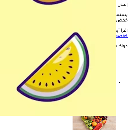
إعلان
يستعرض "الكونسلتو" في التقرير التالي، فواكه صفراء تساعد على
خفض حمض اليوريك.
اقرأ أيضًا:
وداعًا لارتفاع اليوريك أسيد- 4 فواكه حمراء تساعد على
خفضه
مواضيع ذات صلة
الفواكه التي يفضل تناولها مجمدة- 6 أنواع مفيدة لصحة
الجسم