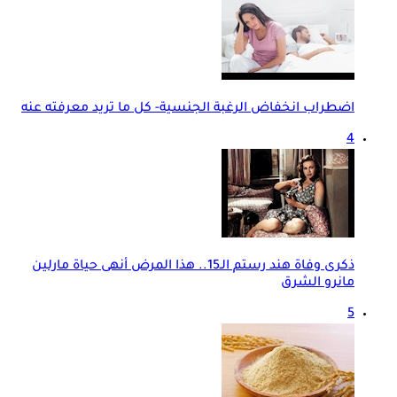
اضطراب انخفاض الرغبة الجنسية- كل ما تريد معرفته عنه
4
ذكرى وفاة هند رستم الـ15.. هذا المرض أنهى حياة مارلين
مانرو الشرق
5