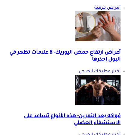
أمراض مزمنة
أعراض ارتفاع حمض اليوريك- 6 علامات تظهر في
البول احذرها
أخبار مطبخك الصحي
فواكه بعد التمرين- هذه الأنواع تساعد على
الاستشفاء العضلي