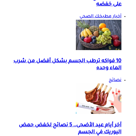
على خفضه
أخبار مطبخك الصحي
10 فواكه ترطب الجسم بشكل أفضل من شرب
الماء وحده
نصائح
آخر أيام عيد الأضحى.. 5 نصائح لخفض حمض
اليوريك في الجسم