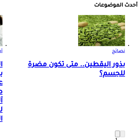
أحدث الموضوعات
نصائح
أم
بذور اليقطين.. متى تكون مضرة
ا
للجسم؟
ب
ع
ط
آ
ل
ا