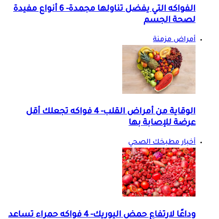
الفواكه التي يفضل تناولها مجمدة- 6 أنواع مفيدة
لصحة الجسم
أمراض مزمنة
الوقاية من أمراض القلب- 4 فواكه تجعلك أقل
عرضة للإصابة بها
أخبار مطبخك الصحي
وداعًا لارتفاع حمض اليوريك- 4 فواكه حمراء تساعد