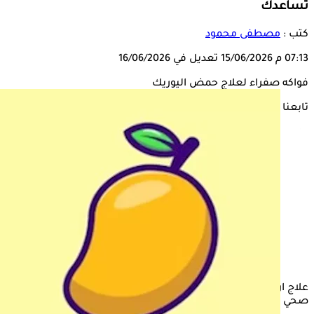
تساعدك
كتب :
مصطفى محمود
07:13 م
15/06/2026
تعديل في 16/06/2026
فواكه صفراء لعلاج حمض اليوريك
تابعنا على
علاج ارتفاع
حمض اليوريك
في المنزل يستوجب اتباع نظام غذائي
صحي يتضمن
فواكه
تميل إلى اللون الأصفر.