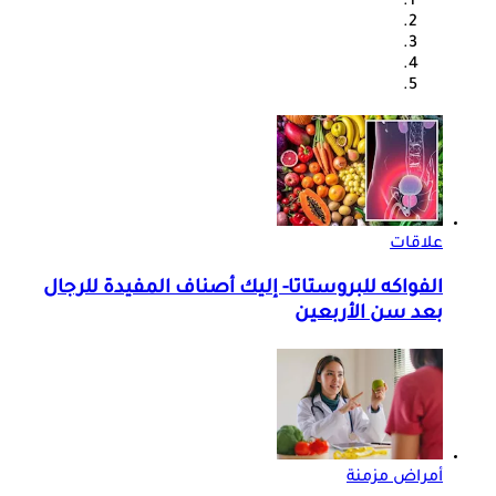
علاقات
الفواكه للبروستاتا- إليك أصناف المفيدة للرجال
بعد سن الأربعين
أمراض مزمنة