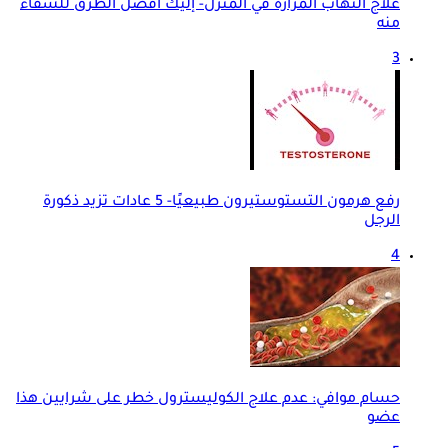
علاج التهاب المرارة في المنزل- إليك أفضل الطرق للشفاء
منه
3
رفع هرمون التستوستيرون طبيعيًا- 5 عادات تزيد ذكورة
الرجل
4
حسام موافي: عدم علاج الكوليسترول خطر على شرايين هذا
عضو