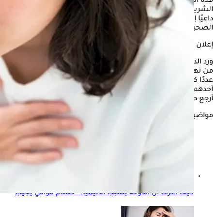
هذه الأعراض قد تشير إلى الإصابة بتليف الرئة أو ارتفاع ضغط
الشريان الرئوي، وليس بالضرورة أن تكون ناتجة عن ارتجاع المريء،
داعيًا إلى إجراء الفحوصات الدقيقة للوصول إلى التشخيص
الصحيح.
إعلان
ورد الدكتور
حسام موافي
على رسالة من سيدة أوضحت أنها تعاني
من نهجان وكحة مصحوبة ببلغممنذ عدة سنوات، وأنها راجعت
عددًا كبيرًا من الأطباء، وتلقت تشخيصات مختلفة، حيث أخبرها
أحدهم بأنها مصابة بتليف في الرئة، بينما نفى البعض ذلك، في حين
أرجع طبيب ثالث الأعراض إلى ارتجاع المريء.
مواضيع ذات صلة
كيف أعرف أن الدوخة بسبب الأنيميا؟- حسام موافي يجيب