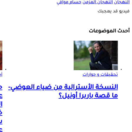
النهجان
النهجان المزمن
حسام موافي
فيديو قد يعجبك
أحدث الموضوعات
تحقيقات و حوارات
أخ
النسخة الأسترالية من ضياء العوضي-
ح
ما قصة باربرا أونيل؟
ع
ا
خ
ش
ع