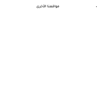
مواقعنا الأخرى
©
جميع الحقوق محفوظة لدى شركة جيميناي ميديا
حسام موافي: عدم علاج الكوليسترول خطر على شرايين هذا عضو