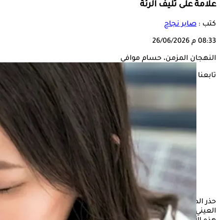
علامة على تليف الرئة
كتب :
صابر نجاح
08:33 م
26/06/2026
النهجان المزمن، حسام موافي
تابعنا على
حذر الدكتور حسام موافي، أستاذ الحالات الحرجة بكلية طب قصر
العيني، من التهاون مع أعراض
النهجان
والكحة المزمنة، مؤكدًا أن