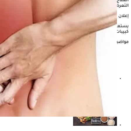
العلاج السريع تحت إشراف طبي متخصص وذلك للحد من فرص
التعرض لأي مضاعفات مزعجة.
إعلان
يستعرض "الكونسلتو" في التقرير التالي كل ما يتعلق بالتهاب
كبيبات الكلى وفقًا لما ذكره موقع "clevelandclinic".
مواضيع ذات صلة
كيف أعرف أن ألم البطن من الكلى؟- إليك الإجابة