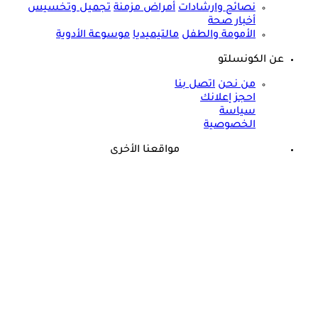
نصائح وارشادات
أمراض مزمنة
تجميل وتخسيس
أخبار صحة
الأمومة والطفل
مالتيميديا
موسوعة الأدوية
عن الكونسلتو
من نحن
اتصل بنا
احجز إعلانك
سياسة
الخصوصية
مواقعنا الأخرى
©
جميع الحقوق محفوظة لدى شركة جيميناي ميديا
حسام موافي: عدم علاج الكوليسترول خطر على شرايين هذا عضو