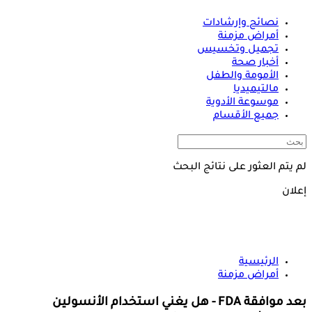
نصائح وإرشادات
أمراض مزمنة
تجميل وتخسيس
أخبار صحة
الأمومة والطفل
مالتيميديا
موسوعة الأدوية
جميع الأقسام
لم يتم العثور على نتائج البحث
إعلان
الرئيسية
أمراض مزمنة
بعد موافقة FDA - هل يغني استخدام الأنسولين