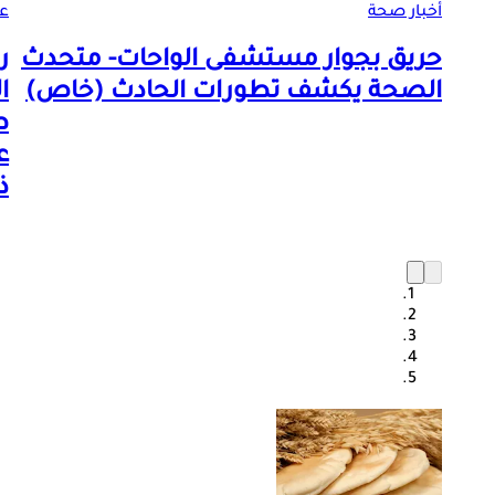
أخبار صحة
ع
حريق بجوار مستشفى الواحات- متحدث
ر
الصحة يكشف تطورات الحادث (خاص)
ا
ع
ذ