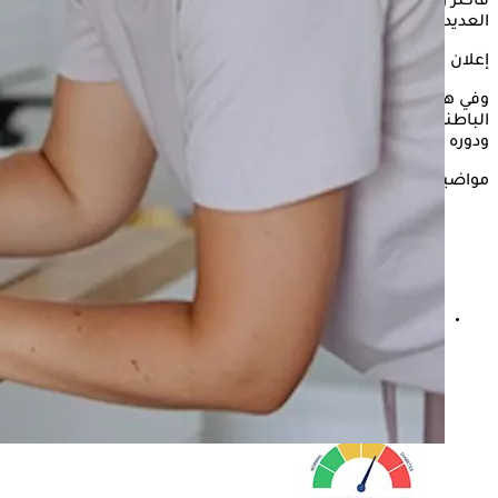
فأكثر والبالغين المصابين بالسكري من النوع الأول والثاني، اهتمام
العديد من المرضى، خاصة الباحثين عن بدائل للحقن التقليدية.
إعلان
وفي هذا السياق، توضح الدكتورة نانسي كمال، استشاري ومدرس
الباطنة والغدد الصماء والسكري، طبيعة الأنسولين المستنشق
ودوره في علاج مرضى السكري.
مواضيع ذات صلة
الصحة تستعين بخبرات د. أسامة حمدي في توسع التوعية
بالسكري والسمنة