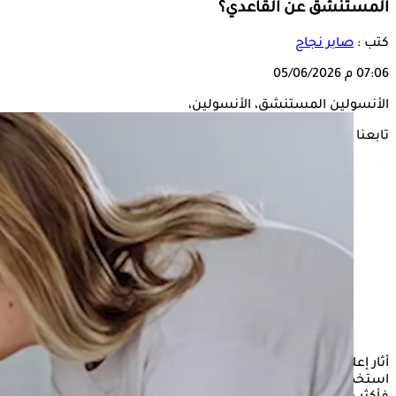
المستنشق عن القاعدي؟
كتب :
صابر نجاح
07:06 م
05/06/2026
الأنسولين المستنشق، الأنسولين،
تابعنا على
أثار إعلان موافقة إدارة الغذاء والدواء الأمريكية (FDA)، على
استخدام
الأنسولين
المستنشق أفريزا للأطفال من عمر 6 سنوات