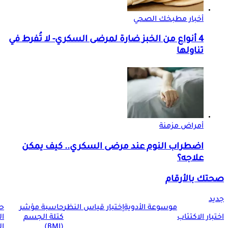
أخبار مطبخك الصحي
4 أنواع من الخبز ضارة لمرضى السكري- لا تُفرط في
تناولها
أمراض مزمنة
اضطراب النوم عند مرضى السكري.. كيف يمكن
علاجه؟
صحتك بالأرقام
جديد
موسوعة الأدوية
إختبار قياس النظر
حاسبة مؤشر
ح
اختبار الاكتئاب
كتلة الجسم
ا
(BMI)
ال