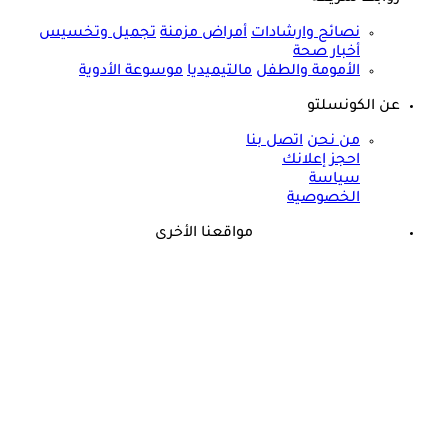
نصائح وارشادات
أمراض مزمنة
تجميل وتخسيس
أخبار صحة
الأمومة والطفل
مالتيميديا
موسوعة الأدوية
عن الكونسلتو
من نحن
اتصل بنا
احجز إعلانك
سياسة
الخصوصية
مواقعنا الأخرى
©
جميع الحقوق محفوظة لدى شركة جيميناي ميديا
حسام موافي: عدم علاج الكوليسترول خطر على شرايين هذا عضو