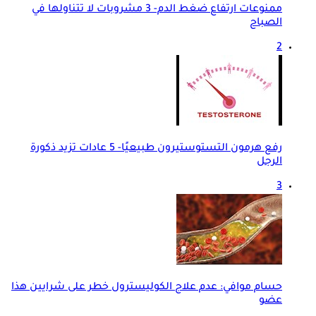
ممنوعات ارتفاع ضغط الدم- 3 مشروبات لا تتناولها في
الصباح
2
رفع هرمون التستوستيرون طبيعيًا- 5 عادات تزيد ذكورة
الرجل
3
حسام موافي: عدم علاج الكوليسترول خطر على شرايين هذا
عضو