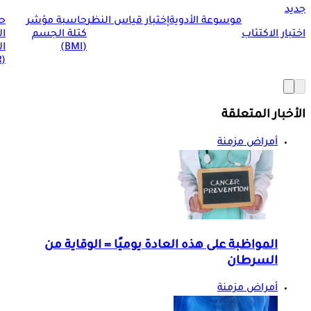
جديد
موسوعة الأدوية
إختبار قياس النظر
حاسبة مؤشر
ح
اختبار الاكتئاب
كتلة الجسم
ا
(BMI)
ال
(BMR)
الأخبار المتعلقة
أمراض مزمنة
المواظبة على هذه العادة يوميًا = الوقاية من
السرطان
أمراض مزمنة