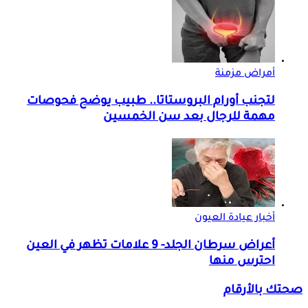
أمراض مزمنة
لتجنب أورام البروستاتا.. طبيب يوضح فحوصات
مهمة للرجال بعد سن الخمسين
أخبار عيادة العيون
أعراض سرطان الجلد- 9 علامات تظهر في العين
احترس منها
صحتك بالأرقام