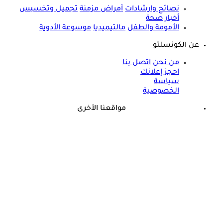
نصائح وارشادات
أمراض مزمنة
تجميل وتخسيس
أخبار صحة
الأمومة والطفل
مالتيميديا
موسوعة الأدوية
عن الكونسلتو
من نحن
اتصل بنا
احجز إعلانك
سياسة
الخصوصية
مواقعنا الأخرى
©
جميع الحقوق محفوظة لدى شركة جيميناي ميديا
طبيب يحذر من تناول هذا المشروب: الأكثر ضررًا بالكلى