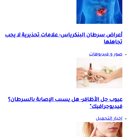
أعراض سرطان البنكرياس- علامات تحذيرية لا يجب
تجاهلها
صور و فيديوهات
عيوب جل الأظافر- هل يسبب الإصابة بالسرطان؟
فيديوجرافيك"
اخبار التجميل