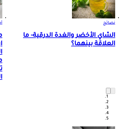
نصائح
أم
الشاي الأخضر والغدة الدرقية- ما
م
العلاقة بينهما؟
ا
م
ت
ا