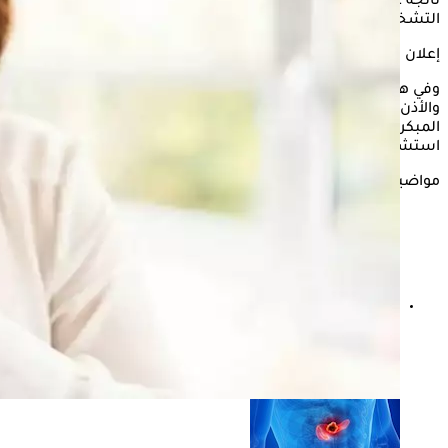
ناتجة عن نزلات البرد أو التهاب الحلق العادي، مما قد يؤدي إلى تأخر
التشخيص والعلاج.
إعلان
وفي هذا السياق، يوضح الدكتور مؤمن علي، رئيس قسم الأنف
والأذن والحنجرة بمستشفى الشيخ زايد التخصصي، العلامات
المبكرة التي قد تشير إلى الإصابة بسرطان الحنجرة، ومتى يجب
استشارة الطبيب.
مواضيع ذات صلة
المواظبة على هذه العادة يوميًا = الوقاية من السرطان