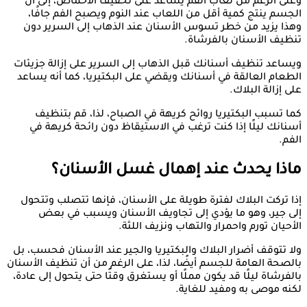
وعلى الرغم من لعاب الفم يساعد على تخفيف الأحماض، إلى أن
الجسم ينتج كمية أقل من اللعاب عند النوم ويصبح الفم جافًا،
وهذا يزيد من خطر تسوس الأسنان عند الذهاب إلى السرير دون
تنظيف الأسنان بالفرشاة.
ويساعد تنظيف أسنانك قبل الذهاب إلى السرير على إزالة جزيئات
الطعام العالقة في أسنانك ويقضي على البكتيريا، كما أنه يساعد
على إزالة البلاك.
كما تسبب البكتيريا روائح كريهة في الصباح، لذا، قم بتنظيف
أسنانك ليلًا إذا كنت ترغب في الاستيقاظ دون رائحة كريهة في
الفم.
ماذا يحدث عند إهمال غسل الأسنان؟
إذا تركت البلاك لفترة طويلة على الأسنان، فإنها تتصلب وتتحول
إلى جير، وهو ما يؤدي إلى تجاويف الأسنان ويسبب في بعض
الأحيان تورم واحمرار والتهاب ونزيف اللثة.
ولا تتوقف أضرار البلاك والبكتيريا والجير عند الأسنان فحسب، بل
بالصحة العامة للجسم أيضًا، لذا، على الرغم من أن تنظيف الأسنان
بالفرشاة ليلًا قد يكون مملًا أو يستغرق وقتًا حتى يتحول إلى عادة،
لكنه موصى به ومفيد للغاية.