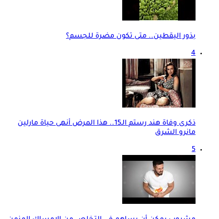
بذور اليقطين.. متى تكون مضرة للجسم؟
4
ذكرى وفاة هند رستم الـ15.. هذا المرض أنهى حياة مارلين
مانرو الشرق
5