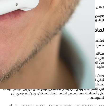
إعلان
يوضح "الكونسلتو" في السطور التالية، مخاطر عدم غسل الأسنان
ليلًا، وفقًا لما ذكره موقع "Health shots".
لماذا يجب غسل الأسنان ليلًا؟
كشف خبراء العناية بصحة الفم والأسنان أن هناك عدة أسباب
تدفع الشخص إلى الاهتمام بصحة الفم قبل النوم.
هناك مجموعة متنوعة من المشاكل الصحية ومشاكل الأسنان
التي تنتج عن عدم توخي الحذر بشأن العناية بالفم والنظافة، لذلك،
من الضروري الحفاظ على نظافة أسنانك ونظافة الفم في جميع
الأوقات.
ومن منطلق استهلاك الكثير من الأطعمة المتنوعة طوال اليوم،
تبقى الكثير من جزيئات الطعام والبكتيريا بين الأسنان عند عدم
غسلها قبل النوم، مما يؤدي إلى قيام البكتيريا بهضم بقايا الطعام
من الفم، مما يؤدي إلى إنتاج الحمض، وهو ما يؤدي إلى تراكم البلاك
على أسنانك مما يسبب إتلاف مينا الأسنان، ومن ثم يؤدي إلى
تسوسها.