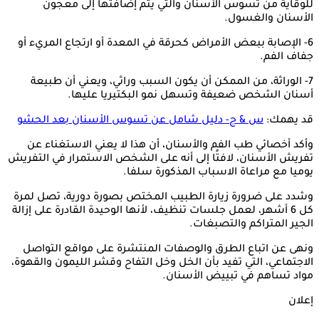
للوقاية من تسوس الأسنان والتي يتم إضافتها إلى معجون
الأسنان والغسول.
6- الإصابة ببعض الأمراض كحرقة في المعدة أو ارتجاع المريء أو
جفاف الفم.
7- الوراثة، من الممكن أن يكون السبب وراثي، ويعني أن طبيعة
أسنان الشخص ضعيفة وتسهل نمو البكتيريا عليها.
قد يهمك:
س & ج- دليل شامل عن تسوس الأسنان بعد الحشو
وأكد أخصائي طب الفم والأسنان، أن هذا لا يعني الاستغناء عن
تفريش الأسنان، لافتًا إلى أنه على الشخص الاستمرار في التفريش
يوميا مع مراعاة الاسباب المذكورة سلفا.
وشدد على ضرورة زيارة الطبيب المختص بصورة دورية، تصل لمرة
كل 6 أشهر، لعمل جلسات تنظيف، لأنها الوحيدة القادرة على إزالة
الجير المتراكم والتصبغات.
ونهى عن اتباع الطرق والوصفات المنتشرة على مواقع التواصل
الاجتماعي، التي تفيد بأن الخل وخل التفاح وقشر الليمون والقهوة،
مواد تساهم في تبييض الأسنان.
إعلان