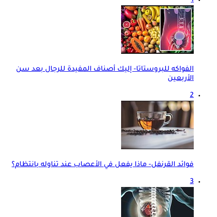
1
الفواكه للبروستاتا- إليك أصناف المفيدة للرجال بعد سن
الأربعين
2
فوائد القرنفل- ماذا يفعل في الأعصاب عند تناوله بانتظام؟
3