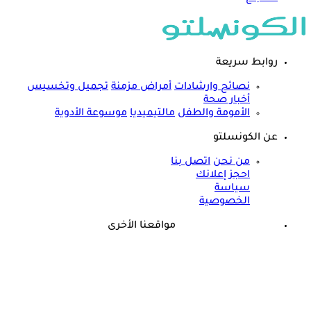
روابط سريعة
نصائح وارشادات
أمراض مزمنة
تجميل وتخسيس
أخبار صحة
الأمومة والطفل
مالتيميديا
موسوعة الأدوية
عن الكونسلتو
من نحن
اتصل بنا
احجز إعلانك
سياسة
الخصوصية
مواقعنا الأخرى
©
جميع الحقوق محفوظة لدى شركة جيميناي ميديا