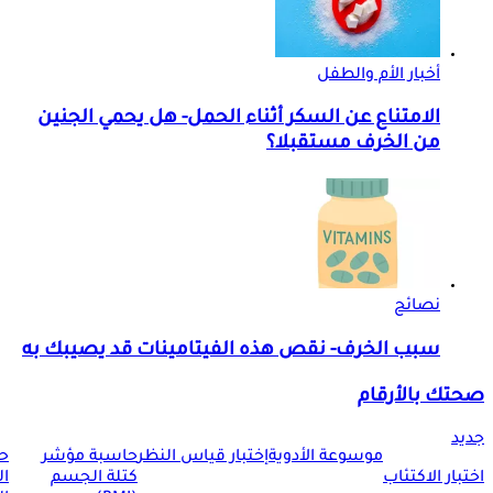
أخبار الأم والطفل
الامتناع عن السكر أثناء الحمل- هل يحمي الجنين
من الخرف مستقبلا؟
نصائح
سبب الخرف- نقص هذه الفيتامينات قد يصيبك به
صحتك بالأرقام
جديد
موسوعة الأدوية
إختبار قياس النظر
حاسبة مؤشر
ح
اختبار الاكتئاب
كتلة الجسم
ا