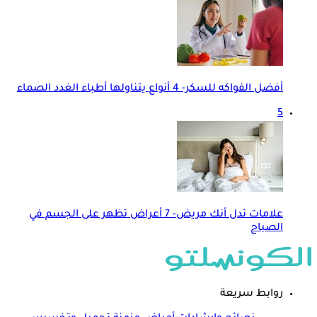
أفضل الفواكه للسكر- 4 أنواع يتناولها أطباء الغدد الصماء
5
علامات تدل أنك مريض- 7 أعراض تظهر على الجسم في
الصباح
روابط سريعة