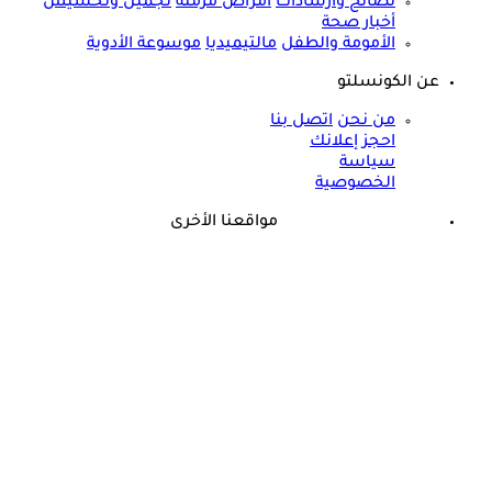
نصائح وارشادات
أمراض مزمنة
تجميل وتخسيس
أخبار صحة
الأمومة والطفل
مالتيميديا
موسوعة الأدوية
عن الكونسلتو
من نحن
اتصل بنا
احجز إعلانك
سياسة
الخصوصية
مواقعنا الأخرى
©
جميع الحقوق محفوظة لدى شركة جيميناي ميديا
حسام موافي يؤكد: هذه أبرز الهرمونات التي تؤثر على الكلى