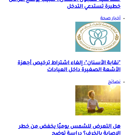
حساسية معجون الأسنان.. طبيب يوضح أعراض
خطيرة تستدعي التدخل
أخبار صحة
"نقابة الأسنان": إلغاء اشتراط ترخيص أجهزة
الأشعة الصغيرة داخل العيادات
نصائح
هل التعرض للشمس يوميًا يخفض من خطر
الإصابة بالخرف؟ دراسة توضح