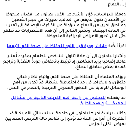
إلى الدماغ.
ووفقا للدراسات، فإن الأشخاص الذين يعانون من فقدان ملحوظ
في الأسنان تكون لديهم، في الغالب، تغيرات في حجم الحُصين
ومناطق أخرى من الدماغ مسؤولة عن الذاكرة، بالإضافة إلى تغيرات
في المادة البيضاء، وتشير النتائج إلى أن هذه الاضطرابات قد تظهر
حتى قبل تطور الأعراض الإدراكية الملحوظة.
اقرأ أيضًا:
عادات يومية قبل النوم للحفاظ على صحة الفم- اتبعها
وأشار الباحثون إلى أن عادة تناول الشخص للطعام بمفرده تُعتبر
عاملا إضافيا يزيد المخاطر، إذ ترتبط بانخفاض جودة التغذية وتراجع
كفاءة بعض مناطق الدماغ.
ويؤكد العلماء أن الحفاظ على صحة الفم، واتباع نظام غذائي
متوازن، والانخراط في حياة اجتماعية نشطة، قد تكون من أهم
الوسائل للوقاية من التدهور المعرفي المرتبط بالتقدم في السن.
قد يهمك:
للتخلص من رائحة الفم الكريهة الناتجة عن مشاكل
المعدة.. اتبع هذه الطرق
وكانت دراسة أجراها باحثون في جامعة سينسيناتي الأمريكية قد
أظهرت أن أمراض اللثة قد تؤدي إلى تفاقم حالة المرضى المصابين
بمرض الكلى المزمن.