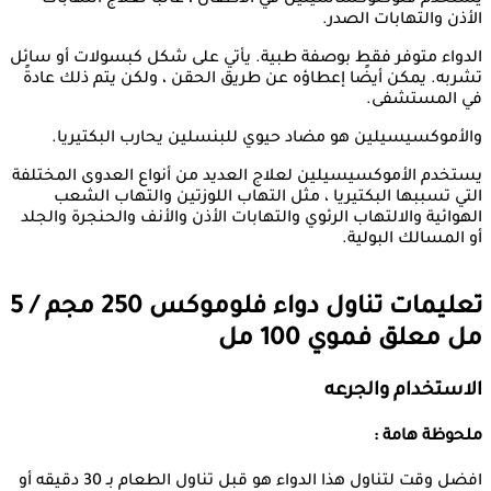
يستخدم فلوكلوكساسيلين في الأطفال ، غالبًا لعلاج التهابات
الأذن والتهابات الصدر.
الدواء متوفر فقط بوصفة طبية. يأتي على شكل كبسولات أو سائل
تشربه. يمكن أيضًا إعطاؤه عن طريق الحقن ، ولكن يتم ذلك عادةً
في المستشفى.
والأموكسيسيلين هو مضاد حيوي للبنسلين يحارب البكتيريا.
يستخدم الأموكسيسيلين لعلاج العديد من أنواع العدوى المختلفة
التي تسببها البكتيريا ، مثل التهاب اللوزتين والتهاب الشعب
الهوائية والالتهاب الرئوي والتهابات الأذن والأنف والحنجرة والجلد
أو المسالك البولية.
تعليمات تناول دواء
فلوموكس 250 مجم / 5
مل معلق فموي 100 مل
الاستخدام والجرعه
ملحوظة هامة :
افضل وقت لتناول هذا الدواء هو قبل تناول الطعام بـ 30 دقيقه أو