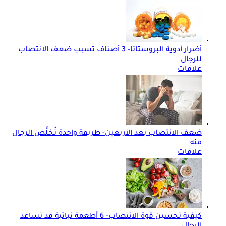
أضرار أدوية البروستاتا- 3 أصناف تسبب ضعف الانتصاب
للرجال
علاقات
ضعف الانتصاب بعد الأربعين- طريقة واحدة تُخلِّص الرجال
منه
علاقات
كيفية تحسين قوة الانتصاب- 6 أطعمة نباتية قد تساعد