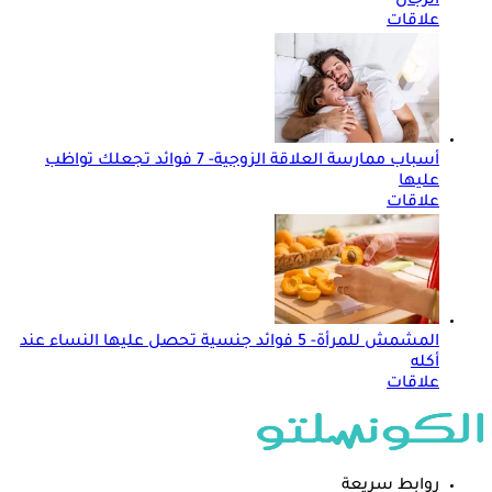
الرجال
علاقات
أسباب ممارسة العلاقة الزوجية- 7 فوائد تجعلك تواظب
عليها
علاقات
المشمش للمرأة- 5 فوائد جنسية تحصل عليها النساء عند
أكله
علاقات
روابط سريعة