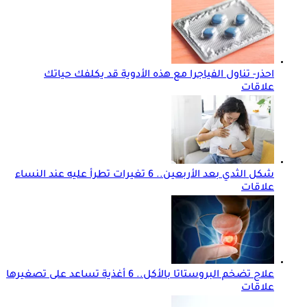
احذر- تناول الفياجرا مع هذه الأدوية قد يكلفك حياتك
علاقات
شكل الثدي بعد الأربعين.. 6 تغيرات تطرأ عليه عند النساء
علاقات
علاج تضخم البروستاتا بالأكل.. 6 أغذية تساعد على تصغيرها
علاقات