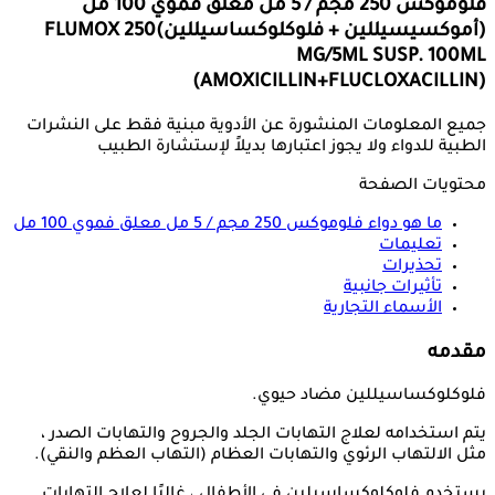
فلوموكس 250 مجم / 5 مل معلق فموي 100 مل
(أموكسيسيللين + فلوكلوكساسيللين)
FLUMOX 250
MG/5ML SUSP. 100ML
(AMOXICILLIN+FLUCLOXACILLIN)
جميع المعلومات المنشورة عن الأدوية مبنية فقط على النشرات
الطبية للدواء ولا يجوز اعتبارها بديلاً لإستشارة الطبيب
محتويات الصفحة
ما هو دواء
فلوموكس 250 مجم / 5 مل معلق فموي 100 مل
تعليمات
تحذيرات
تأثيرات جانبية
الأسماء التجارية
مقدمه
فلوكلوكساسيللين مضاد حيوي.
يتم استخدامه لعلاج التهابات الجلد والجروح والتهابات الصدر ،
مثل الالتهاب الرئوي والتهابات العظام (التهاب العظم والنقي).