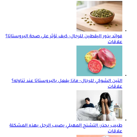
فوائد بذور اليقطين للرجال- كيف تؤثر على صحة البروستاتا؟
علاقات
التين الشوكي للرجال- ماذا يفعل بالبروستاتا عند تناوله؟
علاقات
طبيب يحذر: التشنج المهبلي يصيب الرجل بهذه المشكلة
علاقات