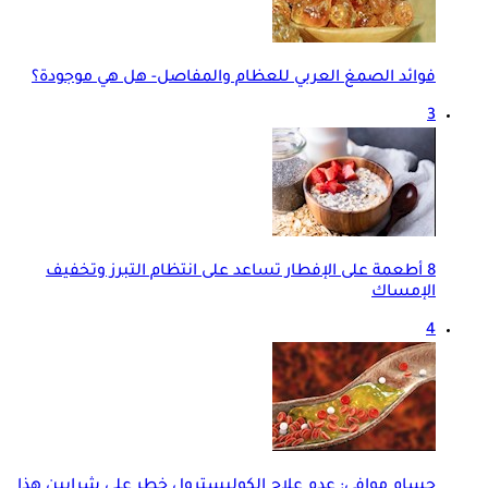
فوائد الصمغ العربي للعظام والمفاصل- هل هي موجودة؟
3
8 أطعمة على الإفطار تساعد على انتظام التبرز وتخفيف
الإمساك
4
حسام موافي: عدم علاج الكوليسترول خطر على شرايين هذا