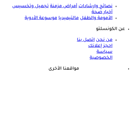
نصائح وارشادات
أمراض مزمنة
تجميل وتخسيس
أخبار صحة
الأمومة والطفل
مالتيميديا
موسوعة الأدوية
عن الكونسلتو
من نحن
اتصل بنا
احجز إعلانك
سياسة
الخصوصية
مواقعنا الأخرى
©
جميع الحقوق محفوظة لدى شركة جيميناي ميديا
هل يكفي شرب الماء لخفض الكوليسترول؟ دراسة تكشف مفاجأة
علمية