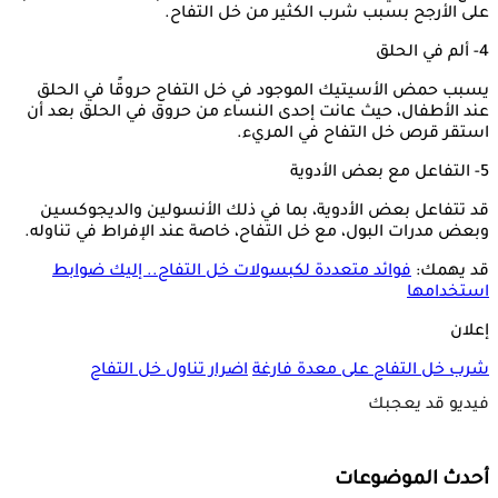
على الأرجح بسبب شرب الكثير من خل التفاح.
4- ألم في الحلق
يسبب حمض الأسيتيك الموجود في خل التفاح حروقًا في الحلق
عند الأطفال، حيث عانت إحدى النساء من حروق في الحلق بعد أن
استقر قرص خل التفاح في المريء.
5- التفاعل مع بعض الأدوية
قد تتفاعل بعض الأدوية، بما في ذلك الأنسولين والديجوكسين
وبعض مدرات البول، مع خل التفاح، خاصة عند الإفراط في تناوله.
قد يهمك:
فوائد متعددة لكبسولات خل التفاح.. إليك ضوابط
استخدامها
إعلان
شرب خل التفاح على معدة فارغة
اضرار تناول خل التفاح
فيديو قد يعجبك
أحدث الموضوعات