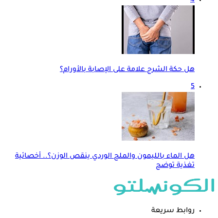
4
هل حكة الشرج علامة على الإصابة بالأورام؟
5
هل الماء بالليمون والملح الوردي ينقص الوزن؟.. أخصائية
تغذية توضح
روابط سريعة