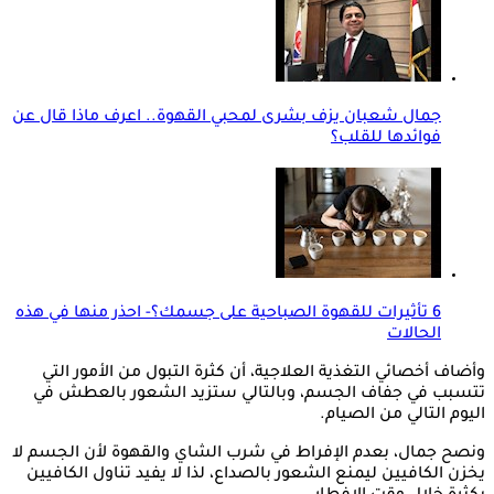
جمال شعبان يزف بشرى لمحبي القهوة.. اعرف ماذا قال عن
فوائدها للقلب؟
6 تأثيرات للقهوة الصباحية على جسمك؟- احذر منها في هذه
الحالات
وأضاف أخصائي التغذية العلاجية، أن كثرة التبول من الأمور التي
تتسبب في جفاف الجسم، وبالتالي ستزيد الشعور بالعطش في
اليوم التالي من الصيام.
ونصح جمال، بعدم الإفراط في شرب الشاي والقهوة لأن الجسم لا
يخزن الكافيين ليمنع الشعور بالصداع، لذا لا يفيد تناول الكافيين