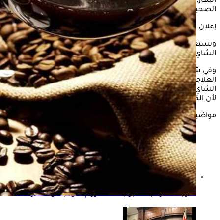
النهار، ولكن قد يتسبب في ذلك في بعض المشكلات والأضرار
الصحية.
إعلان
ويستعرض "الكونسلتو" في السطور التالية، أضرار الإفرط في تناول
الشاي والقهوة خلال شهر رمضان.
وفي شأن هذا الصدد، قال الدكتور كريم جمال، أخصائي التغذية
العلاجية، إن تناول المشروبات التي تحتوي على الكافيين مثل
الشاي والقهوة، وكذلك المشروبات الغازية، تؤدي إلى كثرة التبول،
لأن الكافيين مدر للبول.
مواضيع ذات صلة
شرب القهوة بعد حبوب الكالسيوم- هل تبطل مفعولها؟