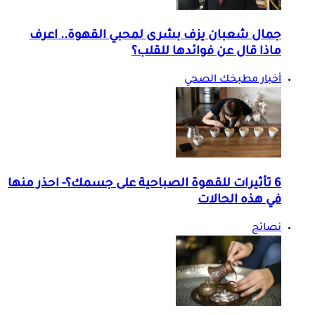
جمال شعبان يزف بشرى لمحبي القهوة.. اعرف
ماذا قال عن فوائدها للقلب؟
أخبار مطبخك الصحي
6 تأثيرات للقهوة الصباحية على جسمك؟- احذر منها
في هذه الحالات
نصائح