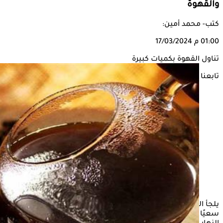
والقهوة
كتب- محمد أمين:
01:00 م
17/03/2024
تناول القهوة بكميات كبيرة
تابعنا على
يلجأ الكثير من الناس إلى تناول الكافيين بكميات كبيرة في رمضان
سعيًا منهم إلى تعويض عدم تناول
القهوة
والشاي خلال ساعات