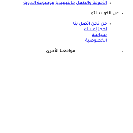
الأمومة والطفل
مالتيميديا
موسوعة الأدوية
عن الكونسلتو
من نحن
اتصل بنا
احجز إعلانك
سياسة
الخصوصية
مواقعنا الأخرى
©
جميع الحقوق محفوظة لدى شركة جيميناي ميديا
حسام موافي: عدم علاج الكوليسترول خطر على شرايين هذا عضو