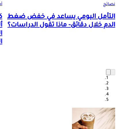
نصائح
أم
التأمل اليومي يساعد في خفض ضغط
ك
الدم خلال دقائق- ماذا تقول الدراسات؟
أ
ا
ا