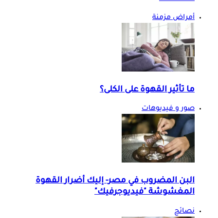
أمراض مزمنة
ما تأثير القهوة على الكلى؟
صور و فيديوهات
البن المضروب في مصر- إليك أضرار القهوة
المغشوشة "فيديوجرفيك"
نصائح