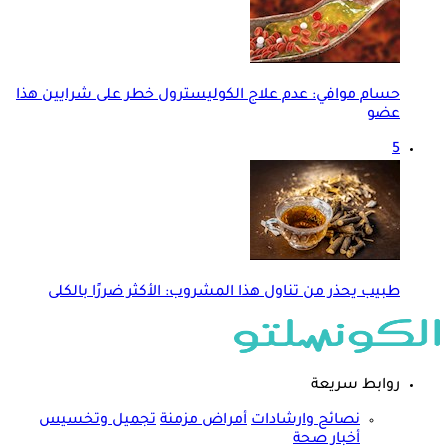
حسام موافي: عدم علاج الكوليسترول خطر على شرايين هذا
عضو
5
طبيب يحذر من تناول هذا المشروب: الأكثر ضررًا بالكلى
روابط سريعة
نصائح وارشادات
أمراض مزمنة
تجميل وتخسيس
أخبار صحة