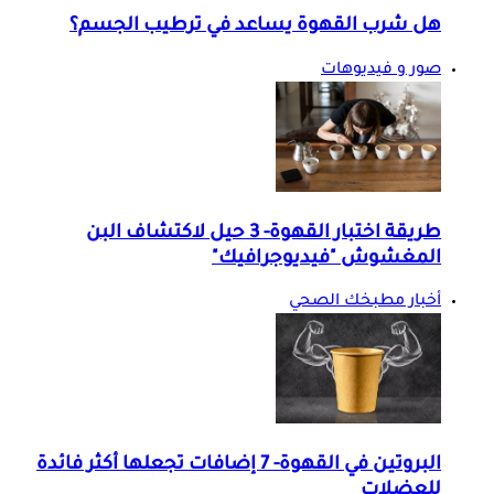
هل شرب القهوة يساعد في ترطيب الجسم؟
صور و فيديوهات
طريقة اختبار القهوة- 3 حيل لاكتشاف البن
المغشوش "فيديوجرافيك"
أخبار مطبخك الصحي
البروتين في القهوة- 7 إضافات تجعلها أكثر فائدة
للعضلات