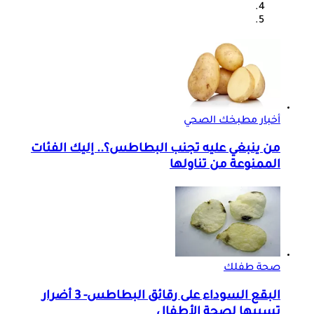
أخبار مطبخك الصحي
من ينبغي عليه تجنب البطاطس؟.. إليك الفئات
الممنوعة من تناولها
صحة طفلك
البقع السوداء على رقائق البطاطس- 3 أضرار
تسببها لصحة الأطفال