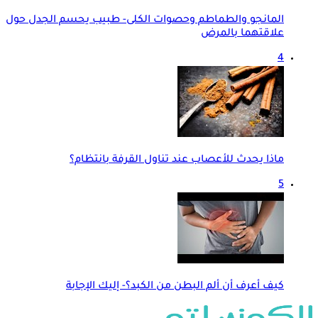
المانجو والطماطم وحصوات الكلى- طبيب يحسم الجدل حول
علاقتهما بالمرض
4
ماذا يحدث للأعصاب عند تناول القرفة بانتظام؟
5
كيف أعرف أن ألم البطن من الكبد؟- إليك الإجابة