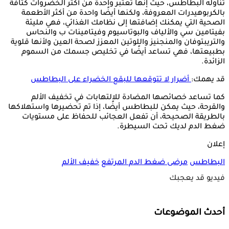
تناوله البطاطس، حيث إنها تعتبر واحدة من أكثر الخضروات كثافة
بالكربوهيدرات المعروفة، ولكنها أيضًا واحدة من أكثر الأطعمة
الصحية التي يمكنك إضافتها إلى نظامك الغذائي، فهي مليئة
بفيتامين سي والألياف والبوتاسيوم وفيتامينات ب والنحاس
والتريبتوفان والمنجنيز واللوتين المعزز لصحة العين ولأنها قلوية
بطبيعتها، فهي تساعد أيضًا في تخليص جسمك من السموم
الزائدة.
قد يهمك:
أضرار لا تتوقعها للبقع الخضراء على البطاطس
كما تساعد خصائصها المضادة للالتهابات في تخفيف الألم
والقرحة، حيث يمكن للبطاطس أيضًا، إذا تم تحضيرها واستهلاكها
بالطريقة الصحيحة، أن تفعل العجائب للحفاظ على مستويات
ضغط الدم لديك تحت السيطرة.
إعلان
البطاطس
مرضى ضغط الدم المرتفع
خفيف الألم
فيديو قد يعجبك
أحدث الموضوعات