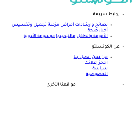
روابط سريعة
نصائح وارشادات
أمراض مزمنة
تجميل وتخسيس
أخبار صحة
الأمومة والطفل
مالتيميديا
موسوعة الأدوية
عن الكونسلتو
من نحن
اتصل بنا
احجز إعلانك
سياسة
الخصوصية
مواقعنا الأخرى
©
جميع الحقوق محفوظة لدى شركة جيميناي ميديا