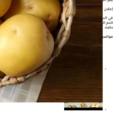
يتم التساؤل عن البطاطس.
إعلان
في السياق التالي، يوضح " الكونسلتو"، هل يمكن لمرضى ضغط
الدم المرتفع تناول
البطاطس
بآمان، وذلك حسبما جاء في موقع، "
ndtv.
مواضيع ذات صلة
اليوم العالمي للبطاطس المقلية.. إليك أضرار الإفراط بها