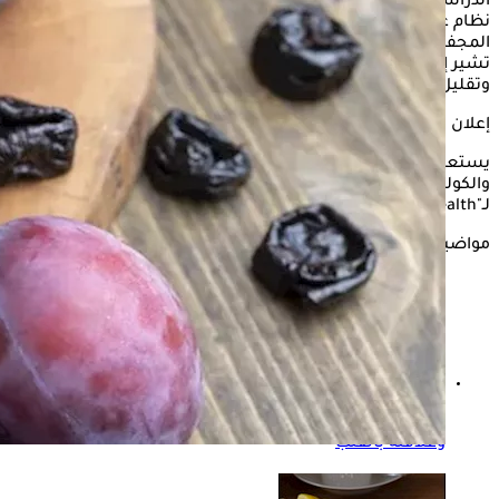
الدراسات على كبار السن، فإن البرقوق يمكن أن يكون جزءًا من
نظام غذائي صحي للقلب في أي عمر، وغالبًا ما يُشاد بالبرقوق
المجفف لأنه يساعد على تخفيف الإمساك، لكن الأبحاث الجديدة
تشير إلى أنه قد يعمل أيضًا على تحسين مستويات
الكوليسترول
وتقليل الالتهاب.
إعلان
يستعرض "الكونسلتو" في التقرير التالي، ماذا يحدث لضغط الدم
والكوليسترول عند تناول البرقوق بانتظام؟ وفقًا
لـ"verywellhealth".
مواضيع ذات صلة
الجاثوم أو شلل النوم- طبيب يوضح كل ما تريد معرفته عنه
وعلاقته بالقلب