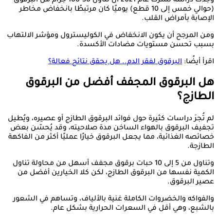
وجدت دراسة نُشرت عام 2021 أن تناول 50-100 جرام من البرقوق
(حوالي خمس إلى 10 قطع) يوميًا كان مرتبطًا بانخفاض مخاطر
الإصابة بأمراض القلب.
ومن المرجح أن يكون الانخفاض في الكوليسترول ومؤشر الالتهاب
بسبب تحسن مستويات مضادات الأكسدة.
اقرأ أيضًا:
البرقوق لفقر الدم.. هل يحقق نتائج فعالة؟
هل البرقوق المجفف أفضل من البرقوق
الطازج؟
لم تُجرَ دراسات كثيرة حول فوائد البرقوق الطازج أو عصيره، ويُطيل
تجفيف البرقوق بالهواء الساخن مدة صلاحيته، وقد يُحسّن بعض
خصائصه الغذائية، مما يجعل البرقوق خيارًا عمليًا أكثر من الفاكهة
الطازجة.
وتناول من 5 إلى 10 حبات برقوق مجفف أسهل من محاولة تناول
الكمية نفسها من البرقوق الطازج، لكن كلا الخيارين أفضل من
عصير البرقوق.
والفواكه والخضروات الكاملة غنية بالألياف، وتساهم في الشعور
بالشبع، وهي أقل في السعرات الحرارية بشكل عام.