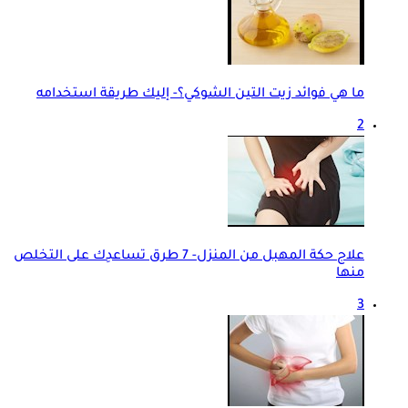
ما هي فوائد زيت التين الشوكي؟- إليك طريقة استخدامه
2
علاج حكة المهبل من المنزل- 7 طرق تساعدِك على التخلص
منها
3