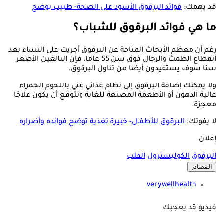
قد يهمك:
فوائد البرقوق الأسود على الصحة- طبيب يوضح
ما هي فوائد البرقوق للشباب؟
رغم أن معظم الأبحاث المتاحة عن البرقوق أجريت على النساء بعد
انقطاع الطمث والرجال فوق سن 55 عاما، فإن البالغين الأصغر
سنا سوف يستفيدون أيضا من تناول البرقوق.
ولا يمكنك إضافة البرقوق إلى نظام غذائي غني باللحوم الحمراء
عالية الدهون أو الأطعمة المصنعة للغاية وتتوقع أن يكون علاجًا
معجزة.
لا يفوتك:
البرقوق للأطفال- خبيرة تغذية توضح فوائده وأضراره
إعلان
البرقوق
الكوليسترول
القلب
المصادر
verywellhealth
فيديو قد يعجبك