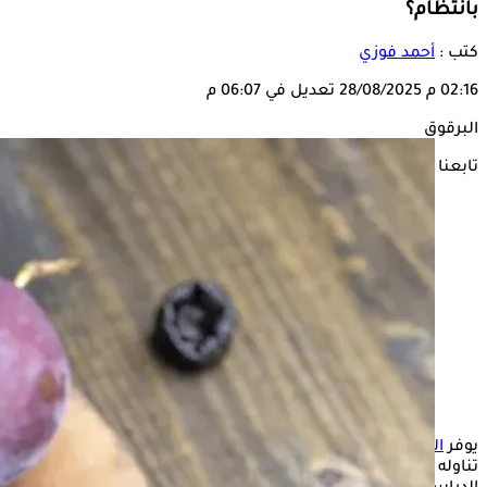
بانتظام؟
كتب :
أحمد فوزي
02:16 م
28/08/2025
تعديل في 06:07 م
البرقوق
تابعنا على
يوفر
البرقوق
فوائد أكثر من عصير البرقوق وقد يكون من الأسهل
تناوله بكميات مفيدة من البرقوق الطازج، وفي حين تركز معظم