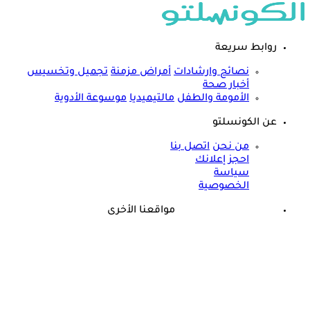
روابط سريعة
نصائح وارشادات
أمراض مزمنة
تجميل وتخسيس
أخبار صحة
الأمومة والطفل
مالتيميديا
موسوعة الأدوية
عن الكونسلتو
من نحن
اتصل بنا
احجز إعلانك
سياسة
الخصوصية
مواقعنا الأخرى
©
جميع الحقوق محفوظة لدى شركة جيميناي ميديا