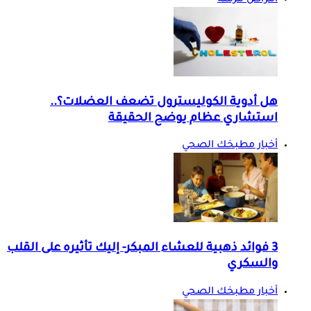
هل أدوية الكوليسترول تضعف العضلات؟..
استشاري عظام يوضح الحقيقة
أخبار مطبخك الصحي
3 فوائد ذهبية للعشاء المبكر- إليك تأثيره على القلب
والسكري
أخبار مطبخك الصحي