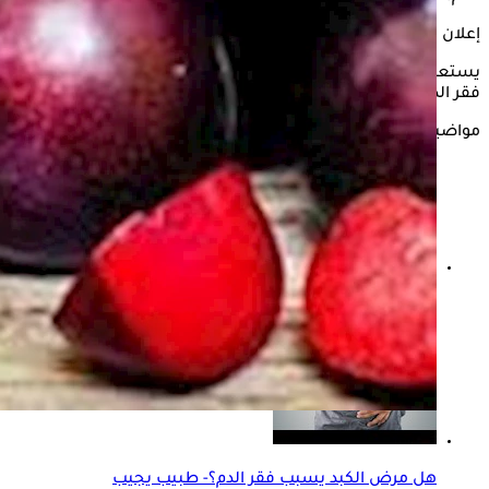
إعلان
يستعرض "الكونسلتو" في هذه السطور فوائد تناول البرقوق لعلاج
فقر الدم، وذلك وفقًا لما ذكره موقع the health site
مواضيع ذات صلة
فقر الدم والديدان المعوية- ما العلاقة بينهما؟
هل مرض الكبد يسبب فقر الدم؟- طبيب يجيب