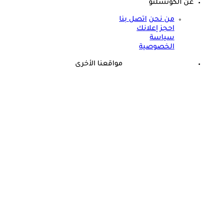
عن الكونسلتو
من نحن
اتصل بنا
احجز إعلانك
سياسة
الخصوصية
مواقعنا الأخرى
©
جميع الحقوق محفوظة لدى شركة جيميناي ميديا
حسام موافي يحذر: هذه المشكلة تنذر بنقص البروتين في الجسم