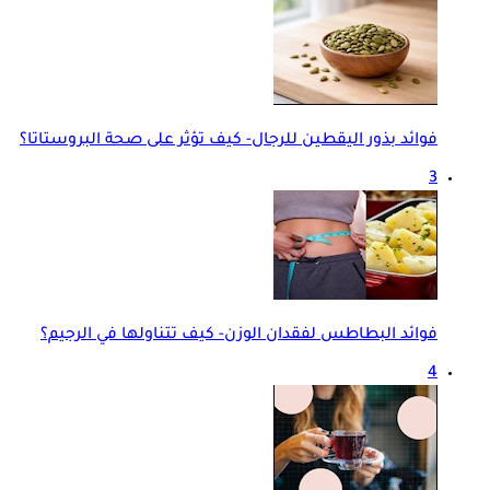
فوائد بذور اليقطين للرجال- كيف تؤثر على صحة البروستاتا؟
3
فوائد البطاطس لفقدان الوزن- كيف تتناولها في الرجيم؟
4