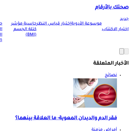
صحتك بالأرقام
جديد
موسوعة الأدوية
إختبار قياس النظر
حاسبة مؤشر
ح
اختبار الاكتئاب
كتلة الجسم
ا
(BMI)
ال
(BMR)
الأخبار المتعلقة
نصائح
فقر الدم والديدان المعوية- ما العلاقة بينهما؟
أمراض مزمنة