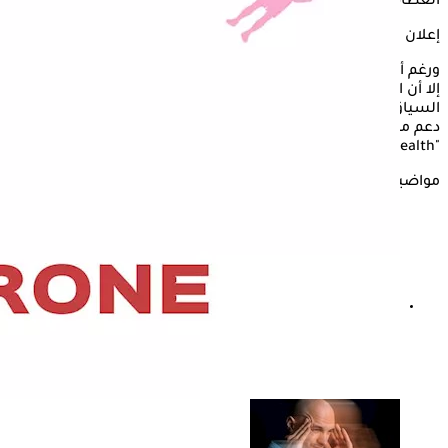
العظام ووصولًا إلى الرغبة الجنسية والحفاظ على العضلات.
إعلان
ورغم أن النظام الغذائي وحده لا يكفي لعلاج الحالات الطبية الكامنة،
إلا أن التغذية تظل عنصرًا أساسيًا، ويستعرض "الكونسلتو" في
السياق التالي، هل اتباع نظام غذائي نباتي متوازن قد يُساعد في
دعم مستويات التستوستيرون الصحية، وذلك بحسب
"onlymyhealth".
مواضيع ذات صلة
كيفية زيادة هرمون التستوستيرون- فواكه صيفية تساعد
الرجال