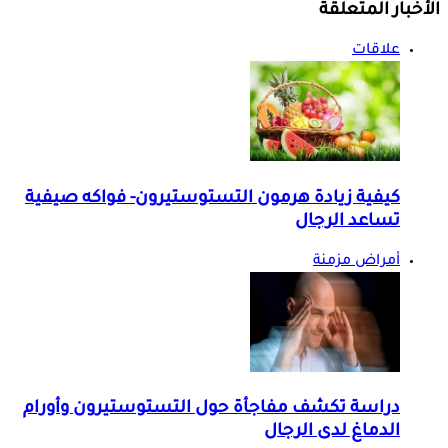
الأخبار المتعلقة
علاقات
كيفية زيادة هرمون التستوستيرون- فواكه صيفية
تساعد الرجال
أمراض مزمنة
دراسة تكشف مفاجأة حول التستوستيرون وأورام
الدماغ لدى الرجال