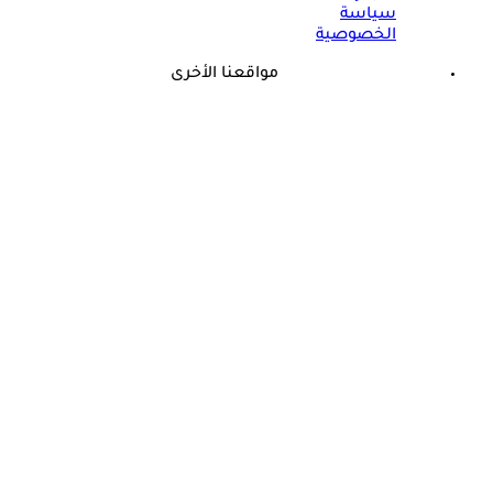
سياسة
الخصوصية
مواقعنا الأخرى
©
جميع الحقوق محفوظة لدى شركة جيميناي ميديا
ذكرى وفاة هند رستم الـ15.. هذا المرض أنهى حياة مارلين مانرو
الشرق