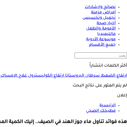
نصائح وإرشادات
أمراض مزمنة
تجميل وتخسيس
أخبار صحة
الأمومة والطفل
مالتيميديا
موسوعة الأدوية
جميع الأقسام
أكثر الكلمات انتشاراً
ارتفاع الضغط
سرطان البروستاتا
ارتفاع الكوليسترول
علاج الإمساك
لم يتم العثور على نتائج البحث
إعلان
الرئيسية
مطبخك الصحي
هذه فوائد تناول ماء جوز الهند في الصيف.. إليك الكمية ا