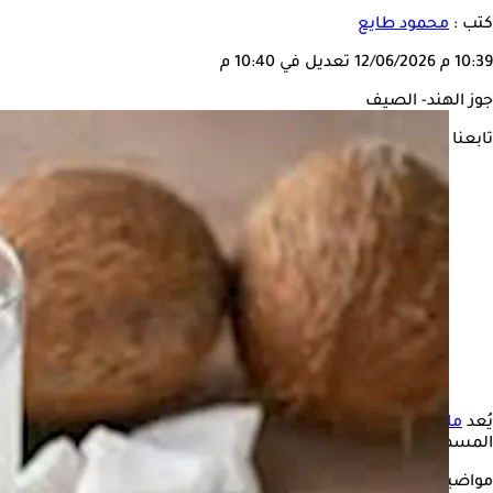
كتب :
محمود طايع
10:39 م
12/06/2026
تعديل في 10:40 م
جوز الهند- الصيف
تابعنا على
يُعد
ماء
جوز الهند
من أكثر المشروبات استهلاكًا في فصل
الصيف
تزا
المسموحة منه؟
مواضيع ذات صلة