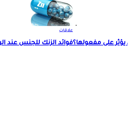
علاقات
ؤثر على مفعولها؟
فوائد الزنك للجنس عند الر