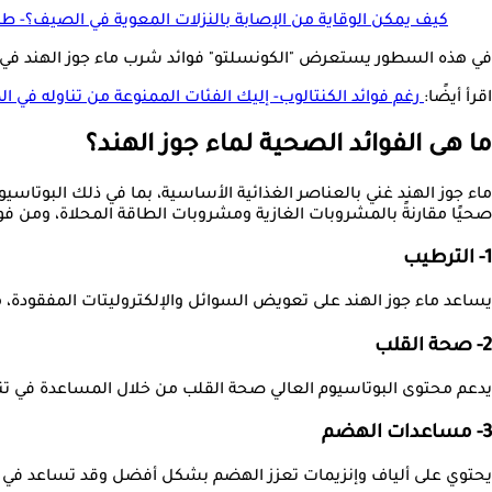
كيف يمكن الوقاية من الإصابة بالنزلات المعوية في الصيف؟- ط
في هذه السطور يستعرض "الكونسلتو" فوائد شرب ماء جوز الهند في الصيف، وم
اقرأ أيضًا:
رغم فوائد الكنتالوب- إليك الفئات الممنوعة من تناوله في 
ما هى الفوائد الصحية لماء جوز الهند؟
ماء جوز الهند غني بالعناصر الغذائية الأساسية، بما في ذلك البوتا
صحيًا مقارنةً بالمشروبات الغازية ومشروبات الطاقة المحلاة، ومن فوا
1- الترطيب
يساعد ماء جوز الهند على تعويض السوائل والإلكتروليتات المفقودة،
2- صحة القلب
يدعم محتوى البوتاسيوم العالي صحة القلب من خلال المساعدة في ت
3- مساعدات الهضم
يحتوي على ألياف وإنزيمات تعزز الهضم بشكل أفضل وقد تساعد في من