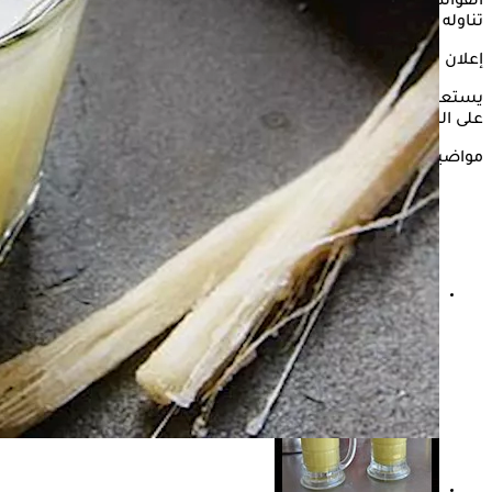
الفوائد الصحية خاصة عند تناوله على الريق، ولكن يجب الحرص على
تناوله من أماكن موثوقة للحد من أي مضاعفات.
إعلان
يستعرض "الكونسلتو" في التقرير التالي تأثير شرب عصير
القصب
على الريق وفقًا لما ذكره موقع "timesofindia".
مواضيع ذات صلة
غش عصير القصب- اكتشاف مادة خطيرة تضاف إليه
"فيديوجرافيك"