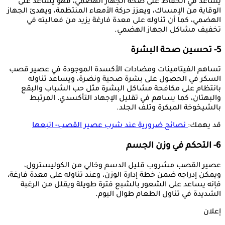
يساعد في الحفاظ على صحة الجهاز الهضمي، فهو يساعد على
الوقاية من الإمساك، ويعزز حركة الأمعاء المنتظمة، ويهدئ الجهاز
الهضمي، كما أن تناوله على معدة فارغة يزيد من فعاليته في
تخفيف مشاكل الجهاز الهضمي.
5- تحسين صحة البشرة
تساهم الفيتامينات ومضادات الأكسدة الموجودة في عصير قصب
السكر في الحصول على بشرة صحية ونضرة، ويساعد تناوله
بانتظام على مكافحة مشاكل البشرة مثل حب الشباب والبقع
والبهتان، كما يساهم في تقليل الإجهاد التأكسدي، المرتبط
بالشيخوخة المبكرة وتلف الجلد.
قد يهمك:
نصائح ضرورية عند شرب عصير القصب- اتبعها
6- التحكم في وزن الجسم
عصير القصب مشروب قليل الدسم وخالي من الكوليسترول،
ويمكن إدراجه ضمن خطة إدارة الوزن، وعند تناوله على معدة فارغة،
فإنه يساعد على الشعور بالشبع فترة طويلة ويقلل من الرغبة
الشديدة في تناول الطعام طوال اليوم.
إعلان