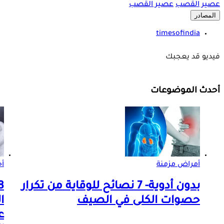
عصير
القصب
عصير القصب
المصادر
timesofindia
فيديو قد يعجبك
أحدث الموضوعات
أمراض مزمنة
أ
بدون أدوية- 7 نصائح للوقاية من تكرار
حصوات الكلى في الصيف
ا
ع