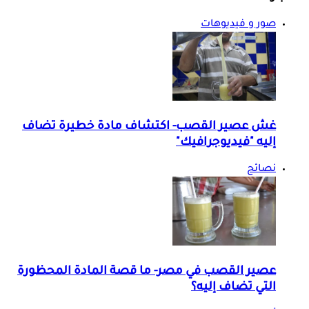
صور و فيديوهات
غش عصير القصب- اكتشاف مادة خطيرة تضاف
إليه "فيديوجرافيك"
نصائح
عصير القصب في مصر- ما قصة المادة المحظورة
التي تضاف إليه؟