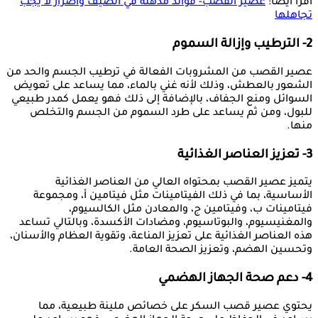
اقرأ أيضًا:
عصير القصب- فوائد مذهلة في الصيف وأضرار لا يجب
تجاهلها
2- الترطيب وإزالة السموم
عصير القصب من المشروبات الفعالة في ترطيب الجسم والحد من
الشعور بالعطش، وذلك لأنه غني بالماء، مما يساعد على تعويض
السوائل ومنع الجفاف، بالإضافة إلى ذلك فهو يعمل كمدر طبيعي
للبول، ومن ثم يساعد على طرد السموم من الجسم والتخلص
منها.
3- تعزيز العناصر الغذائية
يتميز عصير القصب بمحتواه العالي من العناصر الغذائية
الأساسية، بما في ذلك الفيتامينات مثل فيتامين أ، ومجموعة
فيتامينات ب، وفيتامين ج، والمعادن مثل الكالسيوم،
والمغنيسيوم، والبوتاسيوم، ومضادات الأكسدة، وبالتالي تساعد
هذه العناصر الغذائية على تعزيز المناعة، وتقوية العظام والأسنان،
وتحسين الهضم، وتعزيز الصحة العامة.
4- دعم صحة الجهاز الهضمي
يحتوي عصير قصب السكر على خصائص ملينة طبيعية، مما