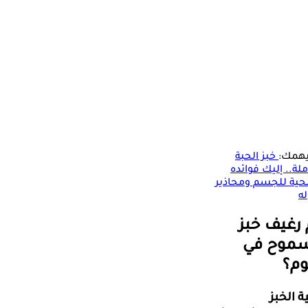
يهمك:
خبز الحبة
ملة.. إليك فوائده
حية للجسم ومحاذير
له
رغيف خبز
موح في
وم؟
ة الخبز