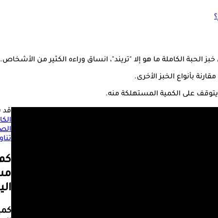
؟
بز الحبة الكاملة ما هو إلا "تريند"، انساق وراءه الكثير من الأشخاص.
ارنة بأنواع الخبز الأخرى.
 يتوقف على الكمية المستهلكة منه.
قد 
الكا
الص
تناو
كم 
مس
الي
كمي