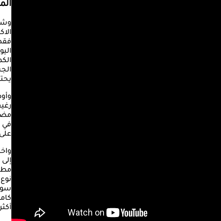
الم
وشد
الاك
فقط 
اليو
الكم
الجس
يحتا
وأو
رغيف
مضيف
في و
على 
واخت
إلى 
مطلق
نوع 
سواء
كامل
أكثر