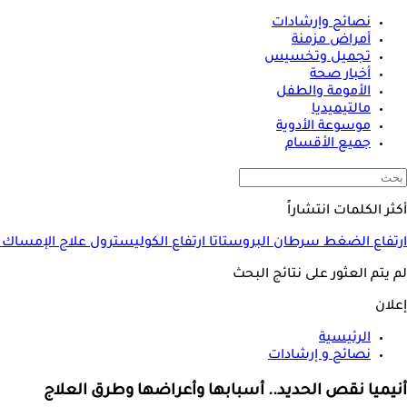
نصائح وإرشادات
أمراض مزمنة
تجميل وتخسيس
أخبار صحة
الأمومة والطفل
مالتيميديا
موسوعة الأدوية
جميع الأقسام
أكثر الكلمات انتشاراً
ارتفاع الضغط
سرطان البروستاتا
ارتفاع الكوليسترول
علاج الإمساك
لم يتم العثور على نتائج البحث
إعلان
الرئيسية
نصائح و إرشادات
أنيميا نقص الحديد.. أسبابها وأعراضها وطرق العلاج