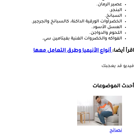
عصير الرمان.
البنجر.
السبانخ.
الخضراوات الورقية الداكنة، كالسبانخ والجرجير.
العسل الأسود.
اللحوم والدواجن.
الفواكه والخضروات الغنية بفيتامين سي.
اقرأ أيضا:
أنواع الأنيميا وطرق التعامل معها
فيديو قد يعجبك
أحدث الموضوعات
نصائح