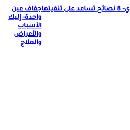
قيتها
جفاف عين
واحدة- إليك
الأسباب
والأعراض
والعلاج