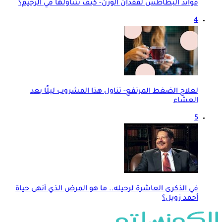
فوائد البطاطس لفقدان الوزن- كيف تتناولها في الرجيم؟
4
لعلاج الضغط المرتفع- تناول هذا المشروب ليلًا بعد
العشاء
5
في الذكرى العاشرة لرحيله.. ما هو المرض الذي أنهى حياة
أحمد زويل؟