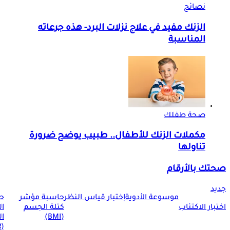
نصائح
الزنك مفيد في علاج نزلات البرد- هذه جرعاته
المناسبة
صحة طفلك
مكملات الزنك للأطفال.. طبيب يوضح ضرورة
تناولها
صحتك بالأرقام
جديد
موسوعة الأدوية
إختبار قياس النظر
حاسبة مؤشر
ح
اختبار الاكتئاب
كتلة الجسم
ا
(BMI)
ال
(BMR)