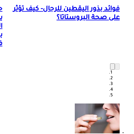
فوائد بذور اليقطين للرجال- كيف تؤثر
ح
على صحة البروستاتا؟
ي
ا
ب
ف