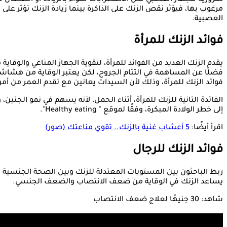
ضرورية للجهاز العصبي لكن الاضطرابات سواء بالزيادة أو النقصان تؤد
مرغوب بها، فيؤثر نقص الزنك على الذاكرة بينما زيادة الزنك تؤثر على 
العصبية.
فوائد الزنك للمرأة
يقدم الزنك العديد من الفوائد للمرأة، لتقوية الجهاز المناعي والوقاية
فضلًا عن المساهمة في التئام الجروح، لكن يعتبر الوقاية من هشاشة
فوائد الزنك للمرأة، وذلك لأن السيدات يعانين مع تقدم العمر من أم
الفائدة الثانية للزنك للمرأة، أثناء الحمل، لأنه يسهم في نمو الجنين
إلى خطر الولادة المبكرة، وفقًا لموقع " Healthy eating".
اقرأ أيضًا:
5 أعشاب غنية بالزنك.. تقوي مناعتك (صور)
فوائد الزنك للرجال
ربط الباحثون بين المستويات المعتدلة للزنك وبين الصحة الجنسية ل
يساعد الزنك في الوقاية من ضعف الانتصاب والضعف الجنسي.
شاهد: 30 جنيهًا لعلاج ضعف الانتصاب