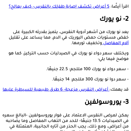
اقرأ أيضًا:
5 أعراض تكشف إصابة طفلِك بالنقرس- كيف يعالج؟
2- نو يورك
يعد نو يورك من أشهر أدوية النقرس، يتميز بقدرته الكبيرة على
خفض مستويات حمض اليوريك في الدم، مما يساعد على تقليل
آلام المفاصل
وتخفيف تورمها.
ويختلف سعر دواء نو يورك في الصيدليات حسب التركيز، كما هو
موضح فيما يلي:
- سعر دواء نو يورك 100 مللجم: 22.5 جنيهًا.
- سعر دوا نو يورك 300 مللجم: 14 جنيهًا.
قد يهمك:
أعراض النقرس مزعجة- 6 طرق طبيعية للسيطرة عليها
3- يوروسولفين
يمكن لمرضى النقرس الاعتماد على فوار يوروسولفين -البالغ سعره
في الصيدليات 13.5 جنيهًا- للحد من التهاب المفاصل وما يصاحبه
من أعراض، ومع ذلك، يجب الحذر من آثاره الجانبية، المتمثلة في