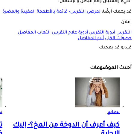
القيء والغثيان وألم البطن والإسهال.
قد يهمك أيضًا:
لمرضى النقرس- قائمة بالأطعمة المفيدة والمضرة
إعلان
النقرس
أدوية النقرس
أدوية علاج النقرس
التهاب المفاصل
حصوات الكلى
آلام المفاصل
فيديو قد يعجبك
أحدث الموضوعات
نصائح
ن
كيف أعرف أن الدوخة من المخ؟- إليك
ت