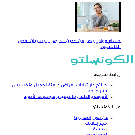
حسام موافي يحذر من هذين المرضين: يسببان نقص
الكالسيوم
روابط سريعة
نصائح وارشادات
أمراض مزمنة
تجميل وتخسيس
أخبار صحة
الأمومة والطفل
مالتيميديا
موسوعة الأدوية
عن الكونسلتو
من نحن
اتصل بنا
احجز إعلانك
سياسة