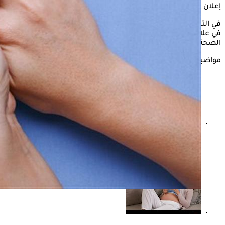
إعلان
في التقرير التالي، يستعرض "الكونسلتو" أبرز الأدوية المستخدمة
في علاج النقرس، وفقًا للدكتور محمد رضوان، مفتش صيدلي بوزارة
الصحة والسكان.
مواضيع ذات صلة
هل يرفع التهاب المفاصل الروماتويدي خطر فشل القلب؟
دراسة تكشف مفاجأة