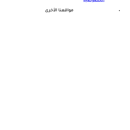
الخصوصية
مواقعنا الأخرى
©
جميع الحقوق محفوظة لدى شركة جيميناي ميديا
حسام موافي يحذر من هذين المرضين: يسببان نقص الكالسيوم