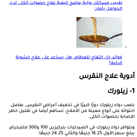
طبيب مسالك بولية يوضح كيفية علاج حصوات الكلى لدى
الحوامل بأمان
فوائد خل التفاح للعظام- هل يساعد على علاج خشونة
الركبة؟
أدوية علاج النقرس
1- زيلورك
يلعب دواء زيلورك دورًا كبيرًا في تخفيف أعراض النقرس، بفضل
احتوائه على أنواع معينة من الأملاح، تساهم أيضًا في تقليل خطر
الإصابة بحصوات الكلى.
ويتوافر دواء زيلورك في الصيدليات بتركيزين 100 و300 ملليجرام،
يبلغ سعر الأول 16.25 جنيهًا والثاني 24.25 جنيهًا.