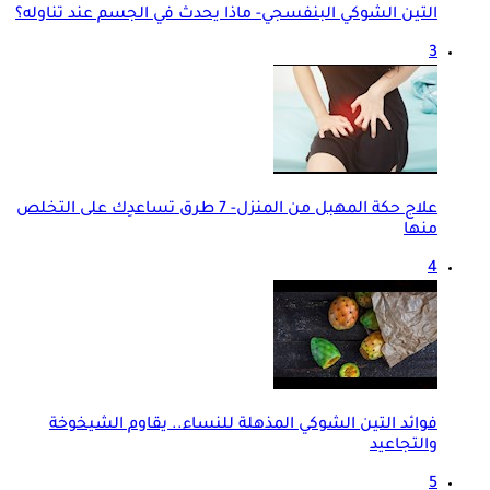
التين الشوكي البنفسجي- ماذا يحدث في الجسم عند تناوله؟
3
علاج حكة المهبل من المنزل- 7 طرق تساعدِك على التخلص
منها
4
فوائد التين الشوكي المذهلة للنساء.. يقاوم الشيخوخة
والتجاعيد
5