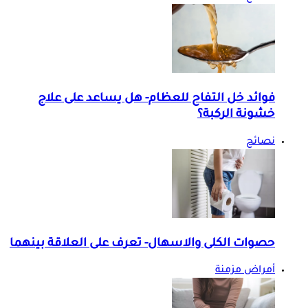
فوائد خل التفاح للعظام- هل يساعد على علاج
خشونة الركبة؟
نصائح
حصوات الكلى والاسهال- تعرف على العلاقة بينهما
أمراض مزمنة