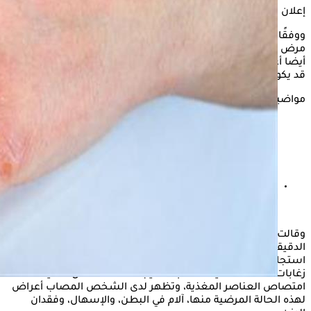
إعلان
ووفقًا لموقع "روسيا اليوم"، فإن
التهاب الجلد
الحلئي الشكل، هو
مرض جلدي التهابي، لا علاقة له بفيروس الهربس، مع أنه يسبب
أيضا أعراض الهربس وظهور فقاعات صغيرة على الجلد وحكة، بل
قد يكون من الأعراض غير النمطية لأمراض الأمعاء الدقيقة.
مواضيع ذات صلة
كريمات تفتيح البشرة.. هل تعتبر آمنة؟
وقالت إن مرض الاضطرابات الهضمية هو مرض يصيب الأمعاء
الدقيقة، حيث تحدث سلسلة من ردود الفعل المناعية في الجسم،
استجابة لتناول الأطعمة المحتوية على الغلوتين، ما يؤدي إلى تدمير
زغابات الأمعاء الدقيقة.، متابعة نتيجة لذلك، تتعطل عملية
امتصاص العناصر المغذية، وتظهر لدى الشخص المصاب أعراض
لهذه الحالة المرضية منها، آلام في البطن، والإسهال، وفقدان