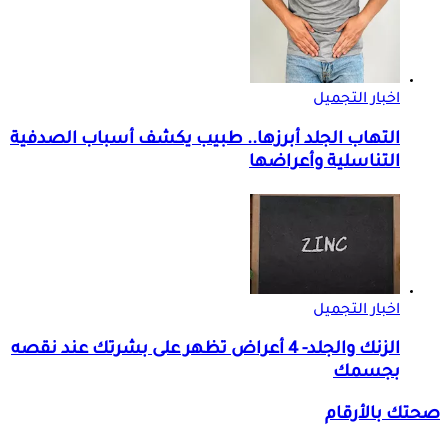
اخبار التجميل
التهاب الجلد أبرزها.. طبيب يكشف أسباب الصدفية
التناسلية وأعراضها
اخبار التجميل
الزنك والجلد- 4 أعراض تظهر على بشرتك عند نقصه
بجسمك
صحتك بالأرقام