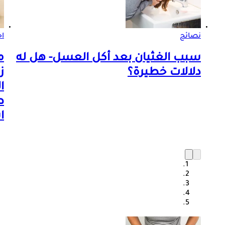
نصائح
اخ
سبب الغثيان بعد أكل العسل- هل له
م
دلالات خطيرة؟
ز
ا
ط
ا