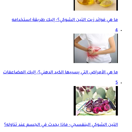
ما هي فوائد زيت التين الشوكي؟- إليك طريقة استخدامه
4
ما هي الأمراض التي يسببها الكبد الدهني؟- إليك المضاعفات
5
التين الشوكي البنفسجي- ماذا يحدث في الجسم عند تناوله؟