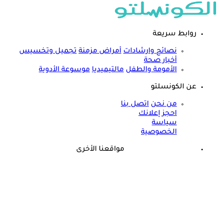
روابط سريعة
نصائح وارشادات
أمراض مزمنة
تجميل وتخسيس
أخبار صحة
الأمومة والطفل
مالتيميديا
موسوعة الأدوية
عن الكونسلتو
من نحن
اتصل بنا
احجز إعلانك
سياسة
الخصوصية
مواقعنا الأخرى
©
جميع الحقوق محفوظة لدى شركة جيميناي ميديا