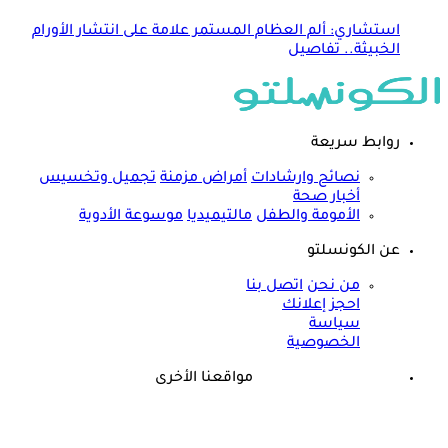
استشاري: ألم العظام المستمر علامة على انتشار الأورام
الخبيثة.. تفاصيل
روابط سريعة
نصائح وارشادات
أمراض مزمنة
تجميل وتخسيس
أخبار صحة
الأمومة والطفل
مالتيميديا
موسوعة الأدوية
عن الكونسلتو
من نحن
اتصل بنا
احجز إعلانك
سياسة
الخصوصية
مواقعنا الأخرى