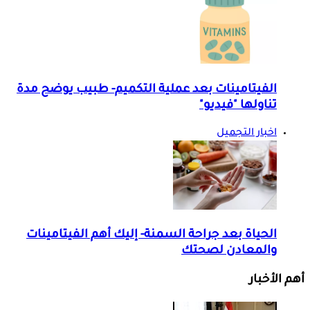
الفيتامينات بعد عملية التكميم- طبيب يوضح مدة
تناولها "فيديو"
اخبار التجميل
الحياة بعد جراحة السمنة- إليك أهم الفيتامينات
والمعادن لصحتك
أهم الأخبار