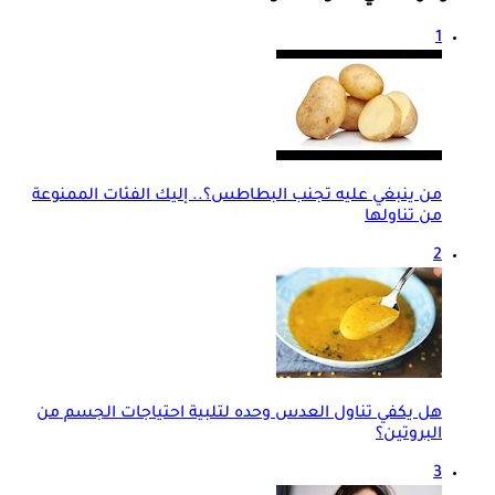
1
من ينبغي عليه تجنب البطاطس؟.. إليك الفئات الممنوعة
من تناولها
2
هل يكفي تناول العدس وحده لتلبية احتياجات الجسم من
البروتين؟
3