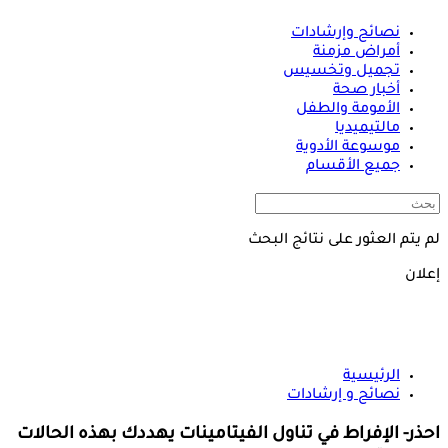
نصائح وإرشادات
أمراض مزمنة
تجميل وتخسيس
أخبار صحة
الأمومة والطفل
مالتيميديا
موسوعة الأدوية
جميع الأقسام
لم يتم العثور على نتائج البحث
إعلان
الرئيسية
نصائح و إرشادات
احذر- الإفراط في تناول الفيتامينات يهددك بهذه الحالات