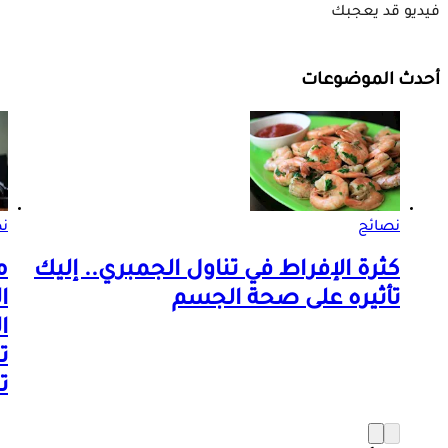
فيديو قد يعجبك
أحدث الموضوعات
نصائح
ن
كثرة الإفراط في تناول الجمبري.. إليك
م
تأثيره على صحة الجسم
ا
ا
ت
ت