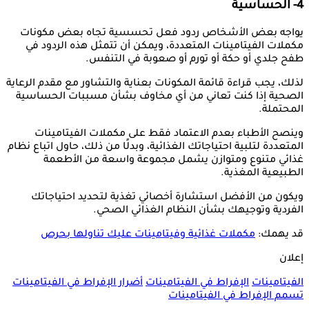
4- الحساسية
يواجه بعض الأشخاص ردود فعل تحسسية تجاه بعض مكونات
مكملات الفيتامينات المتعددة، ويمكن أن تتمثل هذه الردود في
طفح جلدي أو حكة أو تورم أو صعوبة في التنفس.
لذلك، يجب قراءة قائمة المكونات بعناية والتشاور مع مقدم الرعاية
الصحية إذا كنت تعاني من أي مخاوف بشأن مسببات الحساسية
المحتملة.
وينصح الأطباء بعدم الاعتماد فقط على مكملات الفيتامينات
المتعددة لتلبية احتياجاتك الغذائية، وبدلًا من ذلك، حاول اتباع نظام
غذائي متنوع ومتوازن يشمل مجموعة واسعة من الأطعمة
الطبيعية المغذية.
ويكون من الأفضل استشارة أخصائي تغذية لتحديد احتياجاتك
الفردية وتوجيهك بشأن النظام الغذائي الصحي.
قد يهمك:
مكملات غذائية وفيتامينات عليك تناولها بحرص
إعلان
الفيتامينات
الإفراط في الفيتامينات
أضرار الإفراط في الفيتامينات
تسمم الإفراط في الفيتامينات