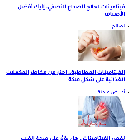
فيتامينات لعلاج الصداع النصفي- إليك أفضل
الأصناف
نصائح
الفيتامينات المطاطية.. احذر من مخاطر المكملات
الغذائية على شكل علكة
أمراض مزمنة
نقص الفيتامينات.. هل يؤثر على صحة القلب