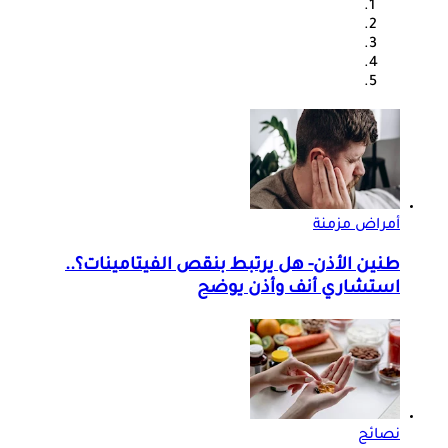
أمراض مزمنة
طنين الأذن- هل يرتبط بنقص الفيتامينات؟..
استشاري أنف وأذن يوضح
نصائح