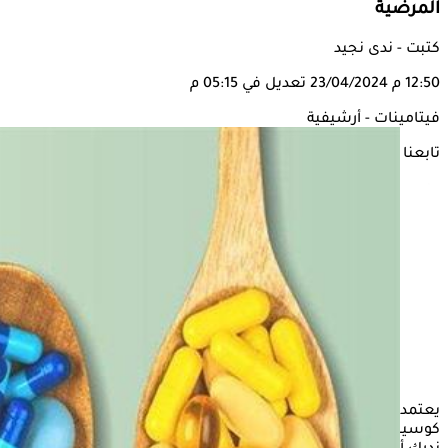
المرضية
كتبت - ندى نجيد
12:50 م
23/04/2024
تعديل في 05:15 م
فيتامينات - أرشيفية
تابعنا على
يعتمد العديد من الأشخاص على مكملات
الفيتامينات
المتعددة
كوسيلة لضمان تلبية احتياجاتهم الغذائية، ومع ذلك، ينبغي أن