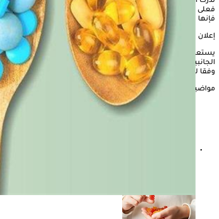
ندرك أن هناك خطرًا مرتبطًا بتناول هذه المكملات بكميات زائدة،
فعلى الرغم من فائدتها المحتملة عند استخدامها بشكل صحيح،
فإنها قد تسبب آثارًا جانبية خطيرة على الصحة.
إعلان
يستعرض "الكونسلتو" في السطور التالية، قائمة بأبرز الآثار
الجانبية المترتبة على الاستهلاك المفرط للفيتامينات المتعددة،
وفقا لما نشره موقع "Only my health".
مواضيع ذات صلة
فيتامينات لعلاج الصداع النصفي- إليك أفضل الأصناف