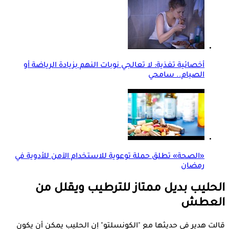
أخصائية تغذية: لا تعالجي نوبات النهم بزيادة الرياضة أو
الصيام.. سامحي
«الصحة» تطلق حملة توعوية للاستخدام الآمن للأدوية في
رمضان
الحليب بديل ممتاز للترطيب ويقلل من
العطش
قالت هدير في حديثها مع "الكونسلتو" إن الحليب يمكن أن يكون