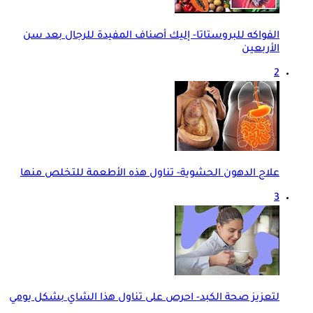
الفواكه للبروستاتا- إليك أصناف المفيدة للرجال بعد سن
الأربعين
2
علاج الدهون الحشوية- تناول هذه الأطعمة للتخلص منها
3
لتعزيز صحة الكبد- احرص على تناول هذا الشاي بشكل يومي