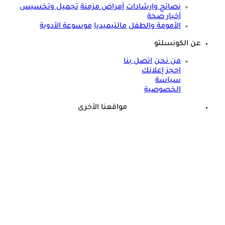
نصائح وارشادات
أمراض مزمنة
تجميل وتخسيس
أخبار صحة
الأمومة والطفل
مالتيميديا
موسوعة الأدوية
عن الكونسلتو
من نحن
اتصل بنا
احجز إعلانك
سياسة
الخصوصية
مواقعنا الأخرى
©
جميع الحقوق محفوظة لدى شركة جيميناي ميديا
حسام موافي يؤكد: هذه أبرز الهرمونات التي تؤثر على الكلى