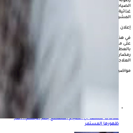
رطوبة الجسم والتقليل من الشعور بالعطش طوال ساعات
الصيام، ومع تزايد الحرارة، يصبح من الضروري اتخاذ احتياطات
غذائية سليمة للحفاظ على صحة الجسم، حيث يعد الحليب
المشروب المفضل لكثير من الصائمين.
إعلان
في هذا السياق، ينصح موقع "الكونسلتو" بتناول الحليب يحتوي
على مكونات طبيعية تعمل على تعزيز الترطيب وتخفيف الشعور
بالعطش، مما يساهم في الحفاظ على النشاط والصحة خلال أيام
رمضان الحارة، وفقا للدكتورة هدير عابدين، إخصائية التغذية
العلاجية.
مواضيع ذات صلة
علامات تكشف أن الصيام المتقطع يضر الجسم.. احذر
ظهورها المستمر