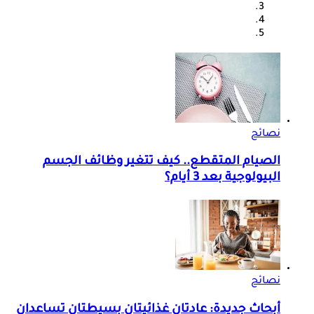
نصائح
الصيام المتقطع.. كيف تتغير وظائف الجسم
البيولوجية بعد 3 أيام؟
نصائح
أبحاث جديدة: عادتان غذائيتان بسيطتان تساعدان