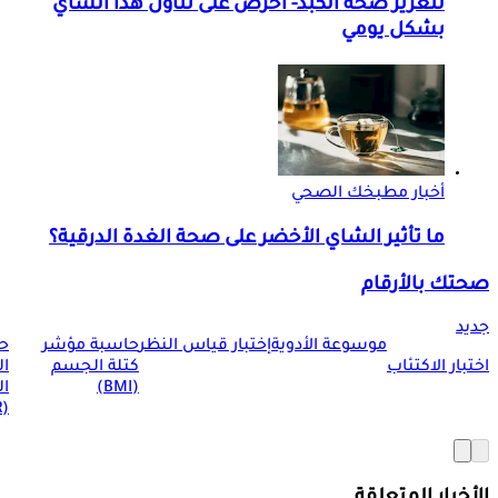
لتعزيز صحة الكبد- احرص على تناول هذا الشاي
بشكل يومي
أخبار مطبخك الصحي
ما تأثير الشاي الأخضر على صحة الغدة الدرقية؟
صحتك بالأرقام
جديد
موسوعة الأدوية
إختبار قياس النظر
حاسبة مؤشر
ح
اختبار الاكتئاب
كتلة الجسم
ا
(BMI)
ال
(BMR)