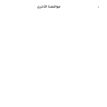
مواقعنا الأخرى
©
جميع الحقوق محفوظة لدى شركة جيميناي ميديا
حسام موافي يؤكد: هذه أبرز الهرمونات التي تؤثر على الكلى