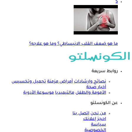
5
ما هو ضعف القلب الانبساطي؟ وما هو علاجه؟
روابط سريعة
نصائح وارشادات
أمراض مزمنة
تجميل وتخسيس
أخبار صحة
الأمومة والطفل
مالتيميديا
موسوعة الأدوية
عن الكونسلتو
من نحن
اتصل بنا
احجز إعلانك
سياسة
الخصوصية