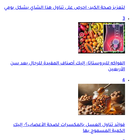
لتعزيز صحة الكبد- احرص على تناول هذا الشاي بشكل يومي
3
الفواكه للبروستاتا- إليك أصناف المفيدة للرجال بعد سن
الأربعين
4
فوائد تناول العسل بالمكسرات لصحة الأعصاب؟- إليك
الكمية المسموح بها