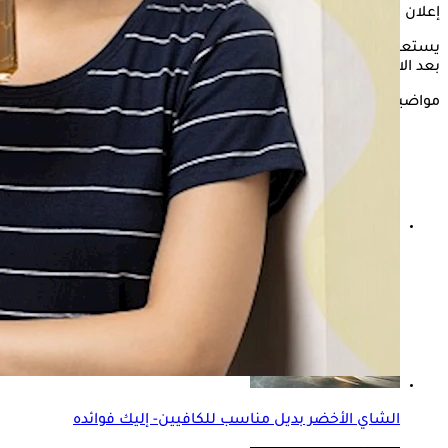
إعلان
يستعرض "الكونسلتو" في التقرير التالي، تأثير شرب الشاي الأخضر
بعد الاكل في رمضان، وفقًا لموقع "Times of india".
مواضيع ذات صلة
هل الشاي الأخضر له أضرار على الكلى؟- إليك الإجابة
الشاي الأخضر بديل مناسب للكافيين- إليك فوائده