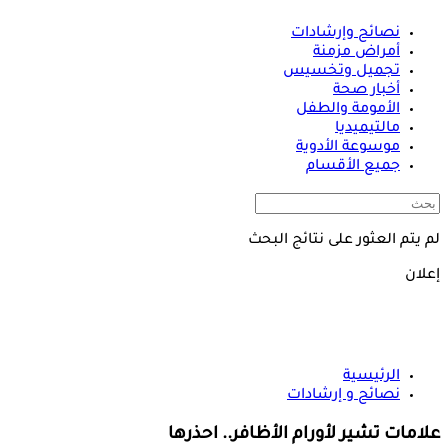
نصائح وإرشادات
أمراض مزمنة
تجميل وتخسيس
أخبار صحة
الأمومة والطفل
مالتيميديا
موسوعة الأدوية
جميع الأقسام
لم يتم العثور على نتائج البحث
إعلان
الرئيسية
نصائح و إرشادات
علامات تشير لأورام الأظافر.. احذرها