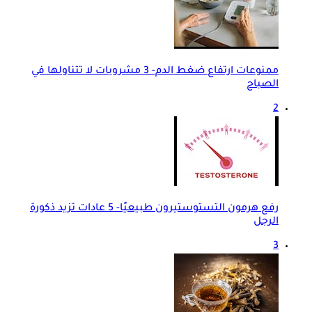
ممنوعات ارتفاع ضغط الدم- 3 مشروبات لا تتناولها في
الصباح
2
رفع هرمون التستوستيرون طبيعيًا- 5 عادات تزيد ذكورة
الرجل
3