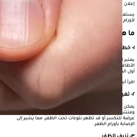
إعلان
يستعرض "الكونسلتو" في التقرير التالي أبرز العلامات التي تشير
لأورام الأظافر وفقًا لما ذكره موقع "cleveland clinic".
ما هي علامات الأظافر التي تشير للأورام؟
١- خط داكن اللون تحت الظفر
يعتبر الخط الداكن تحت الأظافر من أكثر العلامات شيوعًا لأورام
الأظافر، حيث يبدأ الخط باللون البني أو الأسود ويمتد عموديًا من
أول الظفر حتى آخره وقد يزداد هذا الخط في وقت قصير.
اقرأ أيضًا..
مشكلات في أظافر يدك لا ينبغي تجاهلها
٢- تغير في شكل وملمس الظفر
يمكن أن يتغير شكل وملمس الظفر حيث يصبح أكثر سماكة
ومتشقق أو يظهر بشكل غير طبيعي، وبالتالي يصبح الظفر أكثر
عرضة للتكسر أو قد تظهر نتوءات تحت الظفر، مما يشير إلى
الإصابة بأورام الظفر.
٣- نزيف الظفر