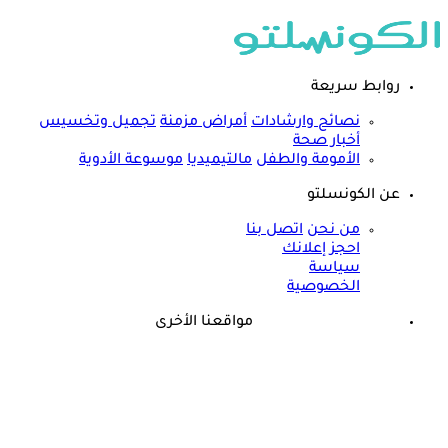
روابط سريعة
نصائح وارشادات
أمراض مزمنة
تجميل وتخسيس
أخبار صحة
الأمومة والطفل
مالتيميديا
موسوعة الأدوية
عن الكونسلتو
من نحن
اتصل بنا
احجز إعلانك
سياسة
الخصوصية
مواقعنا الأخرى
©
جميع الحقوق محفوظة لدى شركة جيميناي ميديا