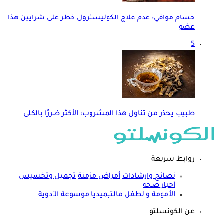
حسام موافي: عدم علاج الكوليسترول خطر على شرايين هذا
عضو
5
طبيب يحذر من تناول هذا المشروب: الأكثر ضررًا بالكلى
روابط سريعة
نصائح وارشادات
أمراض مزمنة
تجميل وتخسيس
أخبار صحة
الأمومة والطفل
مالتيميديا
موسوعة الأدوية
عن الكونسلتو