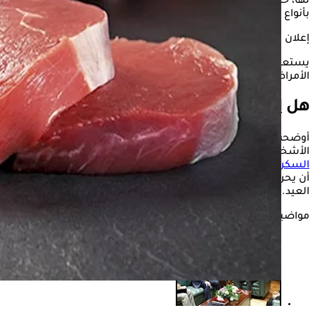
لها، خاصة
مرضى القلب
والسكري؛ لأنها قد تتسبب في الإصابة
بأنواع خطيرة من الأمراض مثل السرطانات.
إعلان
يستعرض "الكونسلتو" في التقرير التالي أبرز النصائح لأصحاب
الأمراض قبل تناول اللحوم.
هل
اللحوم
آمنة لأصحاب الأمراض المزمنة؟
أوضحت الدكتورة شيرين إمبابي، أخصائي التغذية العلاجية، أن
الأشخاص الذين يعانون من أي أمراض مزمنة مثل أمراض القلب أو
السكري
أو الذين يعانون من ارتفاع مستويات اليوريك أسيد يجب
أن يحرصوا على كمية اللحوم الحمراء التي يتم تناولها خلال فترة
العيد.
مواضيع ذات صلة