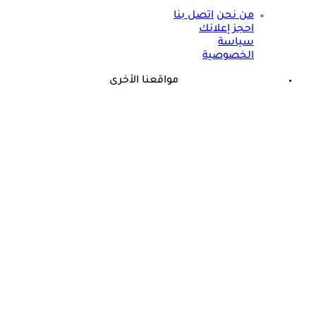
من نحن
اتصل بنا
احجز إعلانك
سياسة
الخصوصية
مواقعنا الأخرى
©
جميع الحقوق محفوظة لدى شركة جيميناي ميديا
حسام موافي: عدم علاج الكوليسترول خطر على شرايين هذا عضو