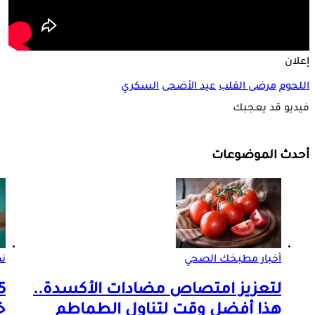
إعلان
اللحوم
مرضى القلب
عيد الأضحى
السكري
فيديو قد يعجبك
أحدث الموضوعات
أخبار مطبخك الصحي
ن
لتعزيز امتصاص مضادات الأكسدة..
هذا أفضل وقت لتناول الطماطم
خ