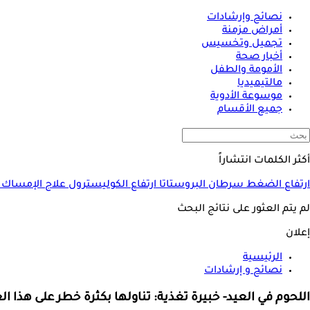
نصائح وإرشادات
أمراض مزمنة
تجميل وتخسيس
أخبار صحة
الأمومة والطفل
مالتيميديا
موسوعة الأدوية
جميع الأقسام
أكثر الكلمات انتشاراً
ارتفاع الضغط
سرطان البروستاتا
ارتفاع الكوليسترول
علاج الإمساك
لم يتم العثور على نتائج البحث
إعلان
الرئيسية
نصائح و إرشادات
اللحوم في العيد- خبيرة تغذية: تناولها بكثرة خطر على هذا ا