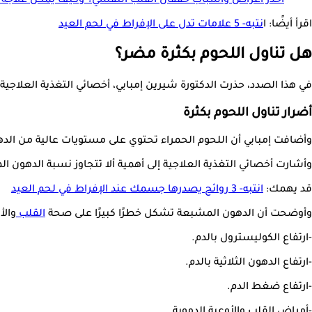
احذر أعراض وأسباب خفقان القلب النفسي؟ وكيف يمكن علاجه؟
اقرأ أيضًا: ا
نتبه- 5 علامات تدل على الإفراط في لحم العيد
هل تناول اللحوم بكثرة مضر؟
في هذا الصدد، حذرت الدكتورة شيرين إمبابي، أخصائي التغذية العلاجية،
أضرار تناول اللحوم بكثرة
وأضافت إمبابي أن اللحوم الحمراء تحتوي على مستويات عالية من الدهو
وأشارت أخصائي التغذية العلاجية إلى أهمية ألا تتجاوز نسبة الدهون المشبعة 10% من إجمالي السعرات الحرارية المستهل
قد يهمك:
انتبه- 3 روائح يصدرها جسمك عند الإفراط في لحم العيد
وأوضحت أن الدهون المشبعة تشكل خطرًا كبيرًا على صحة
القلب
والأ
-ارتفاع الكوليسترول بالدم.
-ارتفاع الدهون الثلاثية بالدم.
-ارتفاع ضغط الدم.