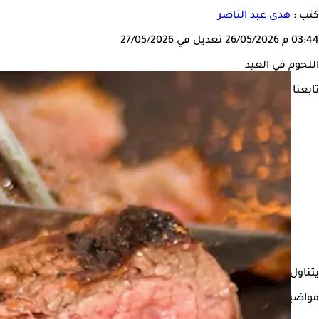
كتب :
هدى عبد الناصر
03:44 م
26/05/2026
تعديل في 27/05/2026
اللحوم في العيد
تابعنا على
يتناول معظم الأشخاص
اللحوم
الحمراء خلال أيام
عيد الأضحى
المبار
مواضيع ذات صلة