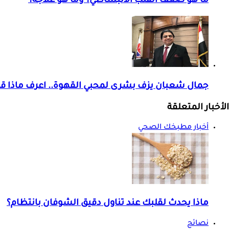
ما هو ضعف القلب الانبساطي؟ وما هو علاجه؟
جمال شعبان يزف بشرى لمحبي القهوة.. اعرف ماذا قا
الأخبار المتعلقة
أخبار مطبخك الصحي
ماذا يحدث لقلبك عند تناول دقيق الشوفان بانتظام؟
نصائح