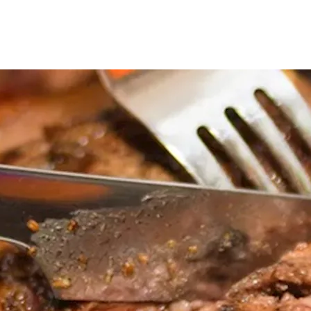
ك دون الانتباه للكمية المستهلكة منها، فهل الإفراط فيها مضر للج