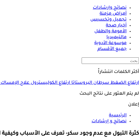
نصائح وإرشادات
أمراض مزمنة
تجميل وتخسيس
أخبار صحة
الأمومة والطفل
مالتيميديا
موسوعة الأدوية
جميع الأقسام
أكثر الكلمات انتشاراً
ارتفاع الضغط
سرطان البروستاتا
ارتفاع الكوليسترول
علاج الإمساك
لم يتم العثور على نتائج البحث
إعلان
الرئيسية
نصائح و إرشادات
كثرة التبول مع عدم وجود سكر- تعرف على الأسباب وكيفية ا