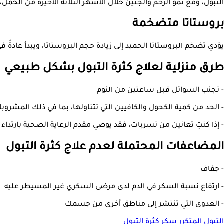
التبول، ومع نمو الرحم والجنين خلال الأشهر الثلاثة الأخيرة من ال
بروستاتا متضخمة
يؤدي تضخم البروستاتا الحميد إلى زيادة حجم البروستاتا، ويبدأ عاد
طرق منزلية لعلاج كثرة التبول بشكل طبيعي
- تجنب السوائل قبل ساعتين من النوم
- الحد من كمية الكحول والكافيين التي تتناولها، بما في ذلك المشروب
- إذا كنتِ تعانين من تسربات، فقد يوصي مقدم الرعاية الصحية بارت
المضاعفات المحتملة لعدم علاج كثرة التبول
- جفاف
- ارتفاع نسبة السكر في الدم لدى مرضى السكري غير المسيطر عليه
- العدوى التي تنتشر إلى مناطق أخرى من جسمك
التبول المتكرر
سكر
كثرة التبول