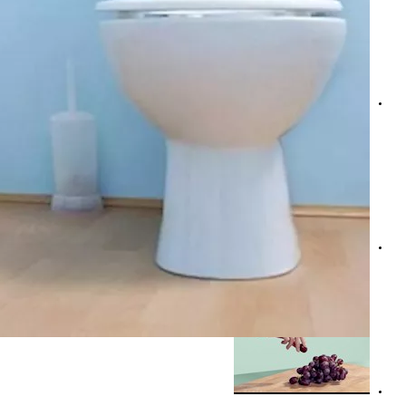
جهاز قياس السكر بدون ألم- طبيبة توضح مدى دقته "فيديو"
نسبة السكر في البطيخ بالأرقام- كم تحتوي الشريحة الواحدة؟