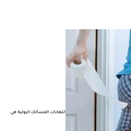
، أو المصابين بتضخم البروستاتا، والتهابات المسالك البولية هي