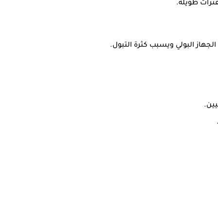
فترات طويلة.
لجهاز البولي ويسبب كثرة التبول.
يين.