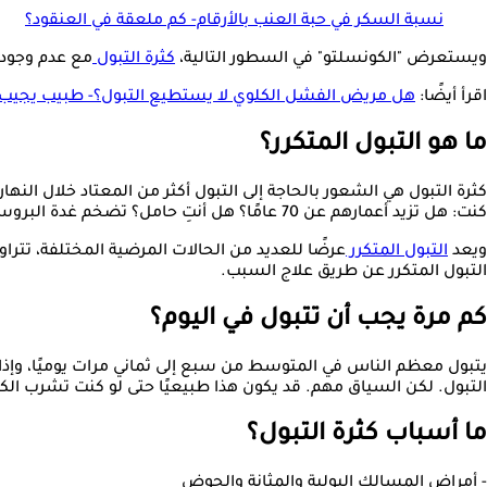
نسبة السكر في حبة العنب بالأرقام- كم ملعقة في العنقود؟
ويستعرض "الكونسلتو" في السطور التالية،
كثرة التبول
مع عدم وجود سكر
اقرأ أيضًا:
هل مريض الفشل الكلوي لا يستطيع التبول؟- طبيب يجيب
ما هو التبول المتكرر؟
كثرة التبول هي الشعور بالحاجة إلى التبول أكثر من المعتاد خلال النها
كنت: هل تزيد أعمارهم عن 70 عامًا؟ هل أنتِ حامل؟ تضخم غدة البروستاتا.
ويعد
التبول المتكرر
عرضًا للعديد من الحالات المرضية المختلفة، تترا
التبول المتكرر عن طريق علاج السبب.
كم مرة يجب أن تتبول في اليوم؟
يتبول معظم الناس في المتوسط ​​من سبع إلى ثماني مرات يوميًا، وإذ
التبول. لكن السياق مهم. قد يكون هذا طبيعيًا حتى لو كنت تشرب الكثي
ما أسباب كثرة التبول؟
- أمراض المسالك البولية والمثانة والحوض