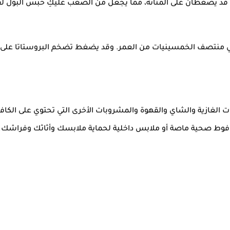
حمل، قد يضغطان على المثانة، مما يجعل من الصعب عليكِ حبس البول ل
ةً في منتصف الخمسينيات من العمر. وقد يضغط تضخم البروستاتا على ا
ات الغازية والشاي والقهوة والمشروبات الأخرى التي تحتوي على الكاف
داء فوط صحية ماصة أو ملابس داخلية لحماية ملابسك وأثاثك وفراشك.