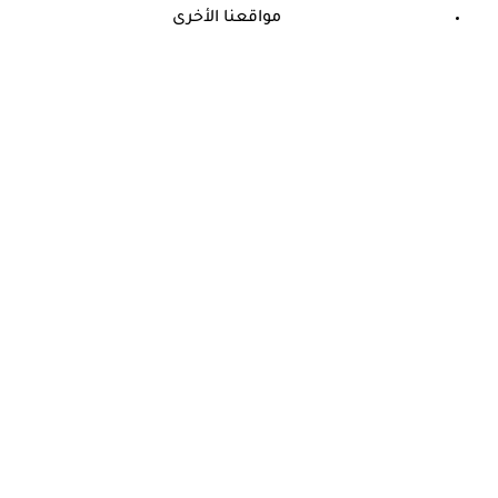
مواقعنا الأخرى
©
جميع الحقوق محفوظة لدى شركة جيميناي ميديا
حسام موافي: عدم علاج الكوليسترول خطر على شرايين هذا عضو