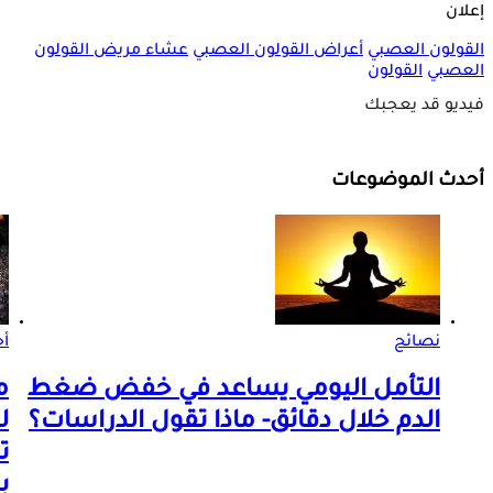
إعلان
القولون العصبي
أعراض القولون العصبي
عشاء مريض القولون
العصبي
القولون
فيديو قد يعجبك
أحدث الموضوعات
نصائح
أ
التأمل اليومي يساعد في خفض ضغط
م
الدم خلال دقائق- ماذا تقول الدراسات؟
ل
ت
ب