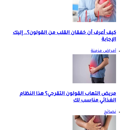
كيف أعرف أن خفقان القلب من القولون؟.. إليك
الإجابة
أمراض مزمنة
مريض التهاب القولون التقرحي؟ هذا النظام
الغذائي مناسب لك
نصائح