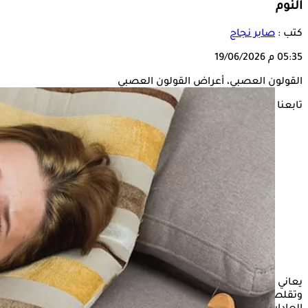
النوم
كتب :
صابر نجاح
05:35 م
19/06/2026
القولون العصبي، أعراض القولون العصبي
تابعنا على
يعاني كثيرون من أعراض
القولون
العصبي خلال الليل، مثل الانتفاخ
وتقلصات البطن واضطراب النوم، وهو ما يطرح تساؤلات حول دور