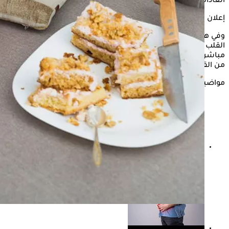
العادات المسائية في تخفيف هذه الأعراض قبل النوم.
إعلان
وفي هذا السياق، يوضح الدكتور شريف حسين، استشاري أمراض
القلب والأوعية الدموية، أن نمط العشاء والروتين المسائي له تأثير
مباشر على الجهاز الهضمي، خاصة لدى الأشخاص الذين يعانون
من القولون العصبي أو حساسية المعدة.
مواضيع ذات صلة
كيف أعرف أن خفقان القلب من القولون؟.. إليك الإجابة