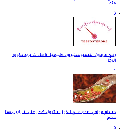
منه
3
رفع هرمون التستوستيرون طبيعيًا- 5 عادات تزيد ذكورة
الرجل
4
حسام موافي: عدم علاج الكوليسترول خطر على شرايين هذا
عضو
5