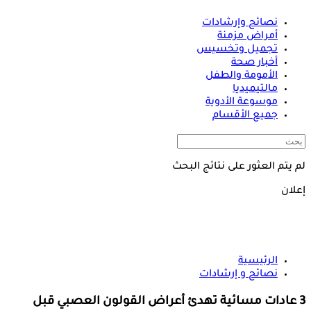
نصائح وإرشادات
أمراض مزمنة
تجميل وتخسيس
أخبار صحة
الأمومة والطفل
مالتيميديا
موسوعة الأدوية
جميع الأقسام
لم يتم العثور على نتائج البحث
إعلان
الرئيسية
نصائح و إرشادات
3 عادات مسائية تهدئ أعراض القولون العصبي قبل