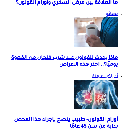
ما العلاقة بين مرض السكري وأورام القولون؟
نصائح
ماذا يحدث للقولون عند شرب فنجان من القهوة
يوميًا؟.. احذر هذه الأعراض
أمراض مزمنة
أورام القولون- طبيب ينصح بإجراء هذا الفحص
بداية من سن 45 عامًا