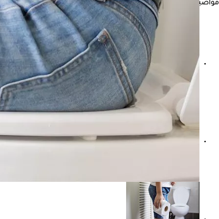
مواضيع ذات صلة
المرض الجديد في أمريكا- إليك ما نعرفه حتى الآن "فيديوجرافيك
شكل براز مريض المرارة- كيف يكون لونه وقوامه؟