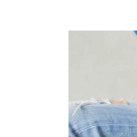
سهال.