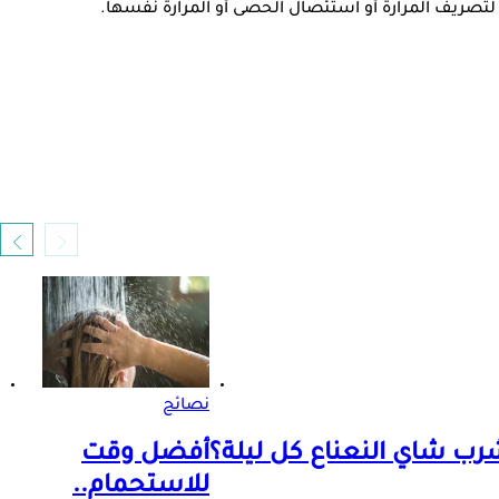
ا لتصريف المرارة أو استئصال الحصى أو المرارة نفسها.
نصائح
رب شاي النعناع كل ليلة؟
أفضل وقت
للاستحمام..