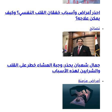
احذر أعراض وأسباب خفقان القلب النفسي؟ وكيف
يمكن علاجه؟
نصائح
جمال شعبان يحذر: وجبة العشاء خطر على القلب
والشرايين لهذه الأسباب
أمراض مزمنة