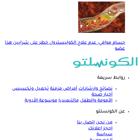
حسام موافي: عدم علاج الكوليسترول خطر على شرايين هذا
عضو
روابط سريعة
نصائح وارشادات
أمراض مزمنة
تجميل وتخسيس
أخبار صحة
الأمومة والطفل
مالتيميديا
موسوعة الأدوية
عن الكونسلتو
من نحن
اتصل بنا
احجز إعلانك
سياسة