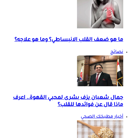
ما هو ضعف القلب الانبساطي؟ وما هو علاجه؟
نصائح
جمال شعبان يزف بشرى لمحبي القهوة.. اعرف
ماذا قال عن فوائدها للقلب؟
أخبار مطبخك الصحي