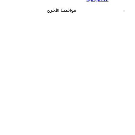
الخصوصية
مواقعنا الأخرى
©
جميع الحقوق محفوظة لدى شركة جيميناي ميديا
حسام موافي: عدم علاج الكوليسترول خطر على شرايين هذا عضو