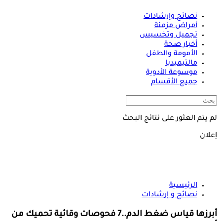
نصائح وإرشادات
أمراض مزمنة
تجميل وتخسيس
أخبار صحة
الأمومة والطفل
مالتيميديا
موسوعة الأدوية
جميع الأقسام
لم يتم العثور على نتائج البحث
إعلان
الرئيسية
نصائح و إرشادات
أبرزها قياس ضغط الدم..7 فحوصات وقائية تحميك من