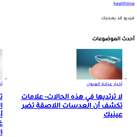
healthline
فيديو قد يعجبك
أحدث الموضوعات
أخبار عيادة العيون
أ
لا ترتديها في هذه الحالات- علامات
ت
تكشف أن العدسات اللاصقة تضر
عينيك
أ
غ
ا