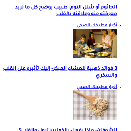
الجاثوم أو شلل النوم- طبيب يوضح كل ما تريد
معرفته عنه وعلاقته بالقلب
أخبار مطبخك الصحي
3 فوائد ذهبية للعشاء المبكر- إليك تأثيره على القلب
والسكري
أخبار مطبخك الصحي
الشوفان- ماذا يفعل بالكوليسترول والقلب؟..