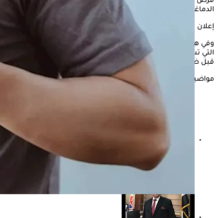
فرص الإصابة بمضاعفات خطيرة مثل الجلطات والسكتات
الدماغية.
إعلان
وفي هذا السياق، يوضح موقع Healthline، أبرز الفحوصات الوقائية
التي تساعد على تقييم صحة القلب واكتشاف المشكلات المحتملة
قبل ظهور الأعراض.
مواضيع ذات صلة
ما هو ضعف القلب الانبساطي؟ وما هو علاجه؟