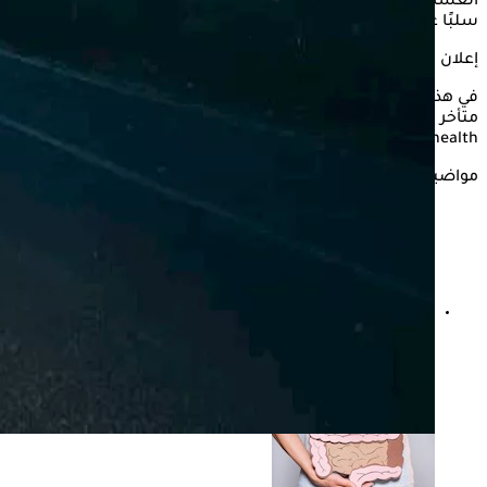
العشاء، ولكن هل يمكن أن يؤثر
المشي
في وقت متأخر من المساء
سلبًا على صحة الأمعاء؟
إعلان
في هذه السطور يستعرض "الكونسلتو" تأثير المشي في وقت
متأخر من الليل على صحة الأمعاء، وذلك وفقًا لما جاء بموقع only
my health.
مواضيع ذات صلة
طرق بسيطة يومية تساعدك على تنظيف الأمعاء.. احرص
على اتباعها