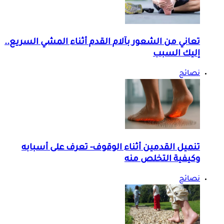
تعاني من الشعور بآلام القدم أثناء المشي السريع..
إليك السبب
نصائح
تنميل القدمين أثناء الوقوف- تعرف على أسبابه
وكيفية التخلص منه
نصائح