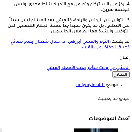
4- ركز على الاسترخاء وتعامل مع الأمر كنشاط مهدئ، وليس
كجلسة تمرين.
5- التوازن بين الروتين والراحة، فالمشي بعد العشاء ليس سيئاً
على الإطلاق، بل قد يكون مفيداً جداً لصحة الجهاز الهضمين لكن
التوقيت والشدة هما العاملان الحاسمين.
قد يهمك:
النوم والمشي أبرزهم.. د. جمال شعبان يقدم نصائح
ذهبية للحفاظ على القلب
إعلان
المشي في وقت متأخر
صحة الأمعاء
المشي
المصادر
موقع:
onlymyhealth
فيديو قد يعجبك
أحدث الموضوعات