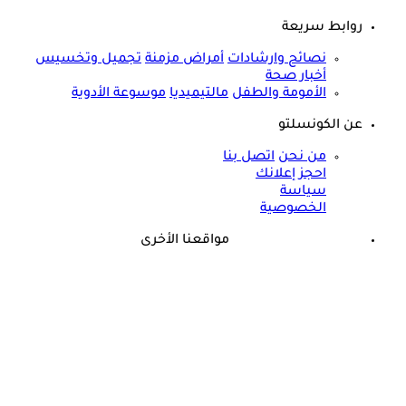
روابط سريعة
نصائح وارشادات
أمراض مزمنة
تجميل وتخسيس
أخبار صحة
الأمومة والطفل
مالتيميديا
موسوعة الأدوية
عن الكونسلتو
من نحن
اتصل بنا
احجز إعلانك
سياسة
الخصوصية
مواقعنا الأخرى
©
جميع الحقوق محفوظة لدى شركة جيميناي ميديا
حسام موافي يؤكد: هذه أبرز الهرمونات التي تؤثر على الكلى