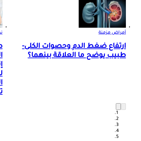
أمراض مزمنة
ن
ارتفاع ضغط الدم وحصوات الكلى-
ط
طبيب يوضح ما العلاقة بينهما؟
ا
إ
ل
ا
ت