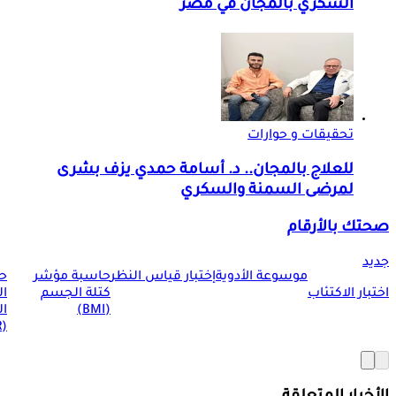
السكري بالمجان في مصر
تحقيقات و حوارات
للعلاج بالمجان.. د. أسامة حمدي يزف بشرى
لمرضى السمنة والسكري
صحتك بالأرقام
جديد
موسوعة الأدوية
إختبار قياس النظر
حاسبة مؤشر
ح
اختبار الاكتئاب
كتلة الجسم
ا
(BMI)
ال
(BMR)