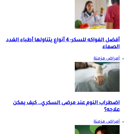
أفضل الفواكه للسكر- 4 أنواع يتناولها أطباء الغدد
الصماء
أمراض مزمنة
اضطراب النوم عند مرضى السكري.. كيف يمكن
علاجه؟
أمراض مزمنة