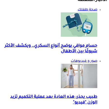
الأخبار المتعلقة
صحة طفلك
حسام موافي يوضح أنواع السكري.. ويكشف الأكثر
شيوعًا بين الأطفال
صور و فيديوهات
طبيب يحذر: هذه العادة بعد عملية التكميم تزيد
الوزن "فيديو"