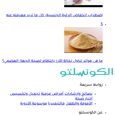
اضطراب انخفاض الرغبة الجنسية- كل ما تريد معرفته عنه
5
ما هى فوائد تناول نخالة الأرز بانتظام لصحة الجهاز الهضمي؟
روابط سريعة
نصائح وارشادات
أمراض مزمنة
تجميل وتخسيس
أخبار صحة
الأمومة والطفل
مالتيميديا
موسوعة الأدوية
عن الكونسلتو