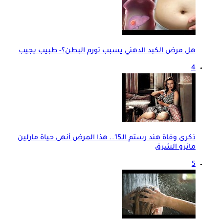
هل مرض الكبد الدهني يسبب تورم البطن؟- طبيب يجيب
4
ذكرى وفاة هند رستم الـ15.. هذا المرض أنهى حياة مارلين
مانرو الشرق
5