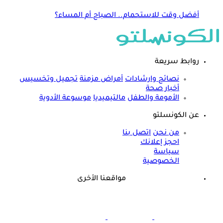
أفضل وقت للاستحمام.. الصباح أم المساء؟
روابط سريعة
نصائح وارشادات
أمراض مزمنة
تجميل وتخسيس
أخبار صحة
الأمومة والطفل
مالتيميديا
موسوعة الأدوية
عن الكونسلتو
من نحن
اتصل بنا
احجز إعلانك
سياسة
الخصوصية
مواقعنا الأخرى