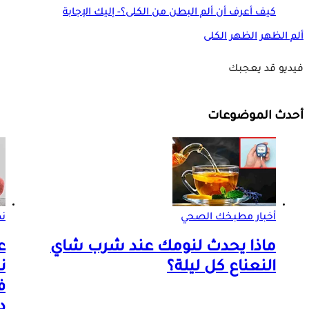
كيف أعرف أن ألم البطن من الكلى؟- إليك الإجابة
ألم الظهر
الظهر
الكلى
فيديو قد يعجبك
أحدث الموضوعات
أخبار مطبخك الصحي
ن
ماذا يحدث لنومك عند شرب شاي
ع
النعناع كل ليلة؟
ن
ف
د