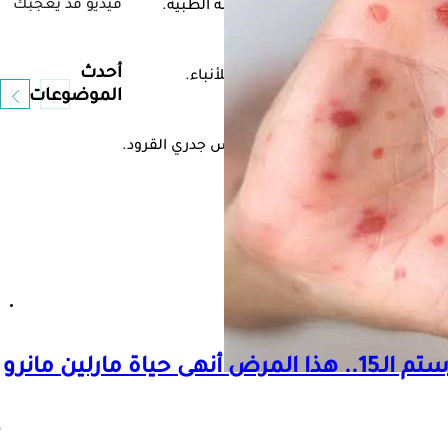
فيديو قد يعجبك
 وتحظى بالرعاية الصحية والمراقبة الطبية.
أحدث
أم لا، وفقًا لوكالة المغرب العربي للأنباء.
الموضوعات
ة، استعدادًا لأي طارئ يرتبط بفيروس جدري القرود.
ذكرى وفاة هند رستم الـ15.. هذا المرض أنهى حياة مارلين مانرو