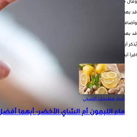
وقال معاذ المرابط، منسق المركز الوطني لعمليات الطوارئ العامة بو
قد يهمك:
كل ما تريد معرفته عن جدري القرود
وأضاف المرابط أن الحالات الثلاث تم إخضاعها للتحاليل اللازمة، وفي ان
قد يهمك أيضًا:
جدري القرود- منظمة الصحة العالمية: الأسوأ لم يأت 
يُذكر أن المغرب قد أعلن منذ ساعات قليلة، عن تعزيز إجراءات المراقبة
اقرأ أيضًا:
هل جدري القرود يسبب الوفاة؟
أخبار مطبخك الصحي
ماء الليمون أم الشاي الأخضر- أيهما أف