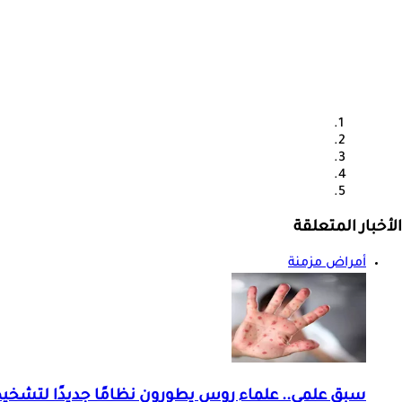
الأخبار المتعلقة
أمراض مزمنة
سبق علمي.. علماء روس يطورون نظامًا جديدًا لتشخي