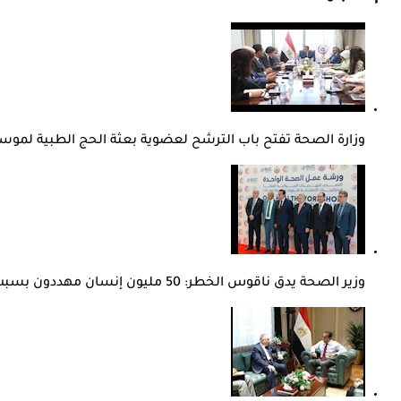
وزارة الصحة تفتح باب الترشح لعضوية بعثة الحج الطبية لموسم 27
وزير الصحة يدق ناقوس الخطر: 50 مليون إنسان مهددون بسبب المضادات الحيوية