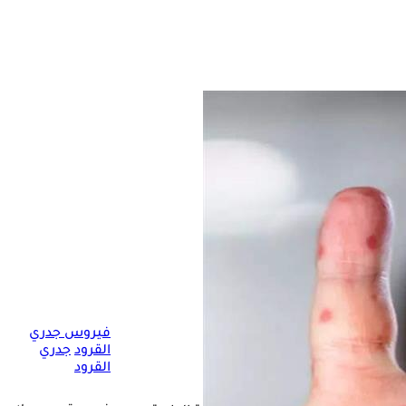
فيروس جدري
القرود
جدري
القرود