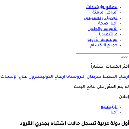
نصائح وإرشادات
أمراض مزمنة
تجميل وتخسيس
أخبار صحة
الأمومة والطفل
مالتيميديا
موسوعة الأدوية
جميع الأقسام
أكثر الكلمات انتشاراً
ارتفاع الضغط
سرطان البروستاتا
ارتفاع الكوليسترول
علاج الإمساك
لم يتم العثور على نتائج البحث
إعلان
الرئيسية
أخبار
أول دولة عربية تسجل حالات اشتباه بجدري القرود