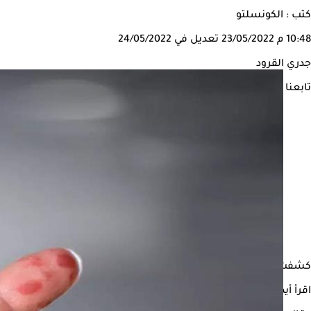
كتب : الكونسلتو
10:48 م
23/05/2022
تعديل في 24/05/2022
جدري القرود
تابعنا على
كشفت وزارة الصحة والحماية الاجتماعية في المغرب، اليوم الاثنين، عن تسجيل 3 حالات اشتباه بفيروس جدري القرود، لتصبح أول دولة عربية ي
اقرأ أيضًا:
فيروس جدري القرود- خطر جديد يهدد العالم "تغطية خاصة"