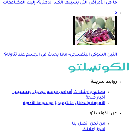
ما هي الأمراض التي يسببها الكبد الدهني؟- إليك المضاعفات
5
التين الشوكي البنفسجي- ماذا يحدث في الجسم عند تناوله؟
روابط سريعة
نصائح وارشادات
أمراض مزمنة
تجميل وتخسيس
أخبار صحة
الأمومة والطفل
مالتيميديا
موسوعة الأدوية
عن الكونسلتو
من نحن
اتصل بنا
احجز إعلانك