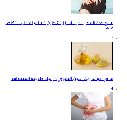
علاج حكة المهبل من المنزل- 7 طرق تساعدِك على التخلص
منها
3
ما هي فوائد زيت التين الشوكي؟- إليك طريقة استخدامه
4