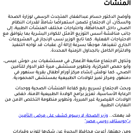
المنشآت
وأوضح الدكتور حسام عبدالغفار، المتحدث الرسمي لوزارة الصحة
والسكان، أن الاجتماع تضمن استعراضًا شاملاً لقدرات النظام
الصحي داخل المحافظة، واحتياجات مختلف المنشآت الطبية، إلى
جانب مناقشة أسس التوزيع الأمثل للكوادر البشرية بما يتوافق مع
الاحتياجات الفعلية. كما تابع الوزير نسب الإنجاز في المشروعات
الجاري تنفيذها، موجهًا بسرعة إزالة أي عقبات قد تواجه التنفيذ
والالتزام الكامل بالجداول الزمنية المحددة.
وتناول الاجتماع متابعة الأعمال في مستشفيات بدر، حوش عيسى،
وأبو حمص المركزية، وتطوير مستشفى مبرة كفر الدوار للتأمين
الصحي، كما نوقش إنشاء مركز أورام أطفال بقرية سنهور في
دمنهور، ومركز تميز للولادات الطبيعية بمستشفى المحمودية.
وبحث الاجتماع تسريع رفع كفاءة المنشآت الصحية ووحدات
الرعاية الأساسية، تعزيز برامج الولادة الطبيعية الآمنة، خفض
الولادات القيصرية غير المبررة، وتطوير منظومة التخلص الآمن من
النفايات الطبية.
قد يهمك..
وزير الصحة: لا رسوم كشف على مرضى التأمين
بـ"جوستاف روسي مصر"
ومن جهتها، أعربت محافظ البحيرة عن شكرها للوزير وقيادات