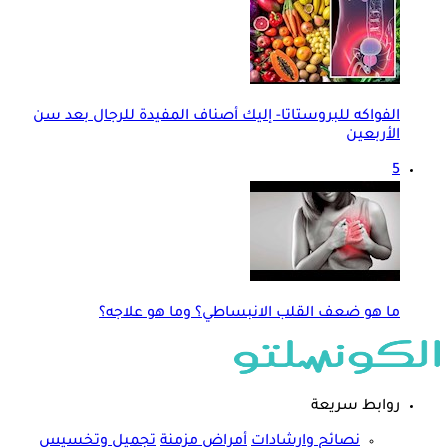
الفواكه للبروستاتا- إليك أصناف المفيدة للرجال بعد سن
الأربعين
5
ما هو ضعف القلب الانبساطي؟ وما هو علاجه؟
روابط سريعة
نصائح وارشادات
أمراض مزمنة
تجميل وتخسيس