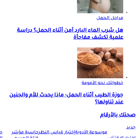
مراحل الحمل
هل شرب الماء البارد آمن أثناء الحمل؟ دراسة
علمية تكشف مفاجأة
خطواتك نحو الأمومة
جوزة الطيب أثناء الحمل- ماذا يحدث للأم والجنين
عند تناولها؟
صحتك بالأرقام
جديد
موسوعة الأدوية
إختبار قياس النظر
حاسبة مؤشر
ح