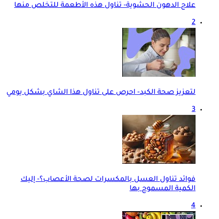
علاج الدهون الحشوية- تناول هذه الأطعمة للتخلص منها
2
لتعزيز صحة الكبد- احرص على تناول هذا الشاي بشكل يومي
3
فوائد تناول العسل بالمكسرات لصحة الأعصاب؟- إليك
الكمية المسموح بها
4