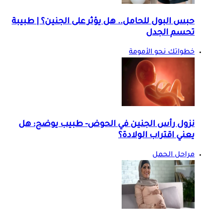
حبس البول للحامل.. هل يؤثر على الجنين؟ | طبيبة
تحسم الجدل
خطواتك نحو الأمومة
نزول رأس الجنين في الحوض- طبيب يوضح: هل
يعني اقتراب الولادة؟
مراحل الحمل