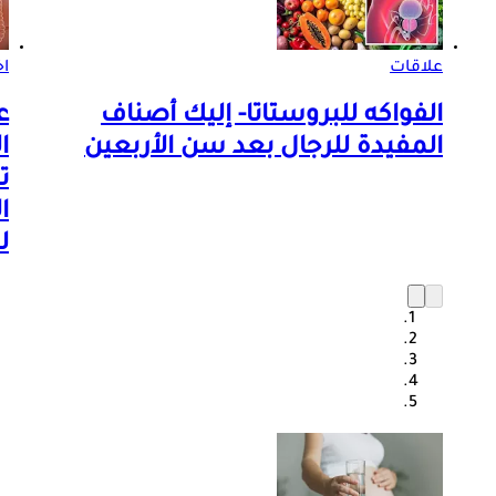
علاقات
اخ
الفواكه للبروستاتا- إليك أصناف
ع
المفيدة للرجال بعد سن الأربعين
ا
ت
ا
ل