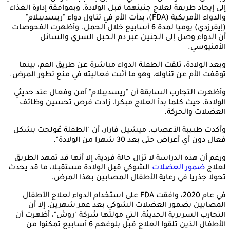
إلى إيجاد طريقة لعلاج جنينهما قبل الولادة، وبموافقة إدارة الغذاء
والدواء الأمريكية (FDA)، بدأت الأم في تناول دواء "ريسديبلام"
(إيفرزدي) يوميا لمدة 6 أسابيع خلال الحمل. وأظهرت الفحوصات
أن الدواء وصل إلى الجنين عبر دم الحبل السري والسائل
الأمنيوسي.
وبعد الولادة، تلقت الطفلة الدواء مباشرة عن طريق الفم، بينما
توقفت الأم عن تناوله، وهو ما أثبت فعاليته في منع تطور المرض.
وأظهرت التجارب السابقة أن "ريسديبلام" آمن وفعال عند حديثي
الولادة، حيث كلما بدأ العلاج مبكرا، زادت فرص تحسين وظائف
العضلات والحركة.
وأكدت طبيبة الأعصاب، ميشيل فارار، أن "الطفلة عُولجت بشكل
فعال دون أي أعراض حتى بعد 30 شهرا من الولادة".
ورغم أن هذه الدراسة لا تزال حالة فردية، إلا أنها قد تمهد الطريق
لعلاج
ضمور العضلات
الشوكي قبل الولادة مستقبلا، ما قد يحدث
تحولا جذريا في رعاية الأطفال المصابين بهذا المرض.
في عام 2020، وافقت FDA على استخدام الدواء لعلاج الأطفال
المصابين بضمور العضلات الشوكي بعد عمر شهرين، إلا أن
التجارب السريرية الحديثة، التي مولتها شركة "روش"، أظهرت أن
الأطفال الذين تلقوا العلاج قبل بلوغهم 6 أسابيع تمكنوا من