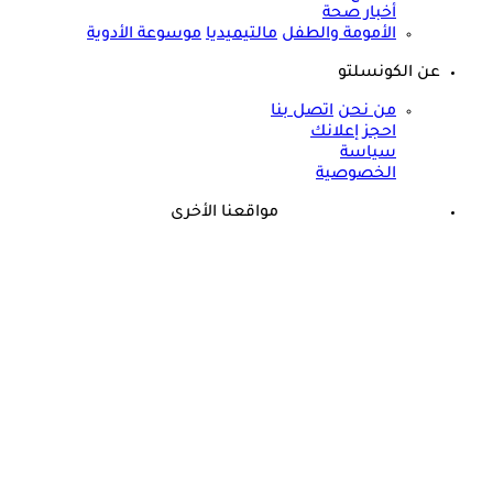
أخبار صحة
الأمومة والطفل
مالتيميديا
موسوعة الأدوية
عن الكونسلتو
من نحن
اتصل بنا
احجز إعلانك
سياسة
الخصوصية
مواقعنا الأخرى
©
جميع الحقوق محفوظة لدى شركة جيميناي ميديا
حسام موافي يؤكد: هذه أبرز الهرمونات التي تؤثر على الكلى