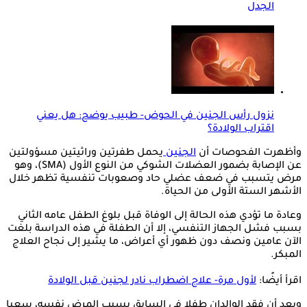
الجدل
نزول رأس الجنين في الحوض- طبيب يوضح: هل يعني
اقتراب الولادة؟
وأظهرت الفحوصات أن
الجنين
يحمل طفرتين وراثيتين مسؤولتين
عن الإصابة بضمور العضلات الشوكي من النوع الأول (SMA)، وهو
مرض يتسبب في ضعف عضلي حاد وصعوبات تنفسية تظهر خلال
الأشهر الستة الأولى من الحياة.
وعادة ما تؤدي هذه الحالة إلى الوفاة قبل بلوغ الطفل عامه الثاني
بسبب فشل الجهاز التنفسي، إلا أن الطفلة في هذه الدراسة بلغت
الآن عامين ونصف دون ظهور أي أعراض، ما يشير إلى نجاح العلاج
المبكر.
اقرأ أيضًا:
لأول مرة- علاج اضطراب نادر لجنين قبل الولادة
وبعد أن فقد الوالدان طفلا في السابق بسبب المرض نفسه، سعيا