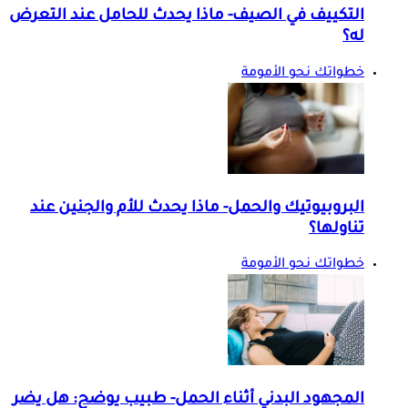
التكييف في الصيف- ماذا يحدث للحامل عند التعرض
له؟
خطواتك نحو الأمومة
البروبيوتيك والحمل- ماذا يحدث للأم والجنين عند
تناولها؟
خطواتك نحو الأمومة
المجهود البدني أثناء الحمل- طبيب يوضح: هل يضر