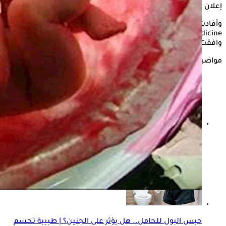
إعلان
وأفادت الدراسة الطبية المنشورة في مجلة New England Journal
of Medicine، بأنه بدلا من الانتظار حتى ولادة الطفلة لبدء العلاج،
وافقت الأم على تناول الدواء أثناء الحمل.
مواضيع ذات صلة
هل تؤثر أكياس المبيض على الحمل؟.. طبيبة توضح
حبس البول للحامل.. هل يؤثر على الجنين؟ | طبيبة تحسم