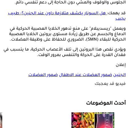
الجلوس والوقوف والمشي دون الحاجة إلى دعم تنفسي دائم.
قد يهمك:
هل السونار يكشف متلازمة داون عند الجنين؟- طبيب
يجيب
ويعمل "ريسديبلام" على منع تدهور الخلايا العصبية الحركية في
الدماغ والجسم عن طريق زيادة مستوى بروتين الخلايا العصبية
الحركية للبقاء (SMN)، الضروري للحفاظ على وظيفة العضلات.
ويؤدي نقص هذا البروتين إلى تلف الأعصاب الحركية، ما يتسبب في
فقدان القدرة على الحركة والتنفس بمرور الوقت.
إعلان
الجنين
ضمور العضلات عند الاطفال
ضمور العضلات
فيديو قد يعجبك
أحدث الموضوعات