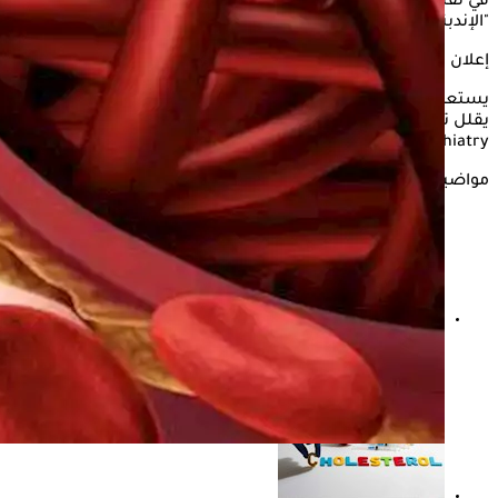
في تقليل خطر الإصابة بالخرف، بحسب ما نقلته صحيفة
"الإندبندنت" البريطانية.
إعلان
يستعرض "الكونسلتو" في التقرير التالي، دواء لعلاج
الكوليسترول
يقلل تعرضك للإصابة بالخرف وألزهايمر، وفقًا Neurology and
Psychiatry.
مواضيع ذات صلة
هل يسبب انخفاض الكوليسترول الجيد أعراضًا؟