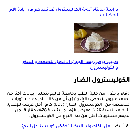
دراسة حديثة: أدوية الكوليسترول قد تساهم في زيادة آلام
العضلات
طبيب يوصي بهذا الجبن: الأفضل للضغط والسكر
والكوليسترول
الكوليسترول الضار
وقام باحثون من كلية الطب بجامعة هاليم بتحليل بيانات أكثر من
نصف مليون شخص بالغ، وتبيّن أن من كانت لديهم مستويات
منخفضة من "الكولسترول الضار" (LDL) كانوا أقل عرضة للإصابة
بالخرف بنسبة 26%، ومرض ألزهايمر بنسبة 28%، مقارنة بمن
لديهم مستويات أعلى من هذا النوع من الكولسترول.
اقرأ أيضًا:
هل الفاصوليا البيضا تخفض كوليسترول الدم؟