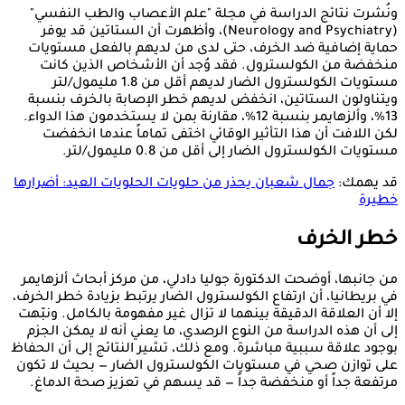
ونُشرت نتائج الدراسة في مجلة "علم الأعصاب والطب النفسي"
(Neurology and Psychiatry)، وأظهرت أن الستاتين قد يوفر
حماية إضافية ضد الخرف، حتى لدى من لديهم بالفعل مستويات
منخفضة من الكولسترول. فقد وُجد أن الأشخاص الذين كانت
مستويات الكولسترول الضار لديهم أقل من 1.8 مليمول/لتر
ويتناولون الستاتين، انخفض لديهم خطر الإصابة بالخرف بنسبة
13%، وألزهايمر بنسبة 12%، مقارنة بمن لا يستخدمون هذا الدواء.
لكن اللافت أن هذا التأثير الوقائي اختفى تماماً عندما انخفضت
مستويات الكولسترول الضار إلى أقل من 0.8 مليمول/لتر.
قد يهمك:
جمال شعبان يحذر من حلويات الحلويات العيد: أضرارها
خطيرة
خطر الخرف
من جانبها، أوضحت الدكتورة جوليا دادلي، من مركز أبحاث ألزهايمر
في بريطانيا، أن ارتفاع الكولسترول الضار يرتبط بزيادة خطر الخرف،
إلا أن العلاقة الدقيقة بينهما لا تزال غير مفهومة بالكامل. ونبّهت
إلى أن هذه الدراسة من النوع الرصدي، ما يعني أنه لا يمكن الجزم
بوجود علاقة سببية مباشرة. ومع ذلك، تشير النتائج إلى أن الحفاظ
على توازن صحي في مستويات الكولسترول الضار — بحيث لا تكون
مرتفعة جداً أو منخفضة جداً — قد يسهم في تعزيز صحة الدماغ.