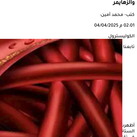
وألزهايمر
كتب- محمد أمين:
02:01 م
04/04/2025
الكوليسترول
تابعنا على
أظهرت دراسة حديثة من كوريا الجنوبية أن استخدام أدوية
الستاتين، المعروفة بدورها في خفض الكولسترول، قد يسهم أيضاً