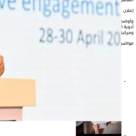
المصري.
إعلان
وأوضح الدكتور ياسين رجائي، في تصريحات خاصة لـ"الكونسلتو"، أن
أدوية الأورام الموجهة، هي عبارة عن أدوية مركبة أو خليط من عناصر
ومركبات دوائية تؤخذ معًا ولا تؤخد منفردة.
مواضيع ذات صلة
أول رد رسمي من هيئة الدواء: الباركود لا يعني إلغاء تسعير
الدواء (خاص)