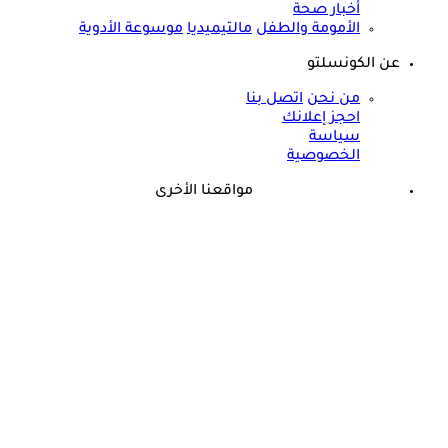
أخبار صحة
الأمومة والطفل
مالتيميديا
موسوعة الأدوية
عن الكونسلتو
من نحن
اتصل بنا
احجز إعلانك
سياسة
الخصوصية
مواقعنا الأخرى
©
جميع الحقوق محفوظة لدى شركة جيميناي ميديا
حسام موافي يؤكد: هذه أبرز الهرمونات التي تؤثر على الكلى