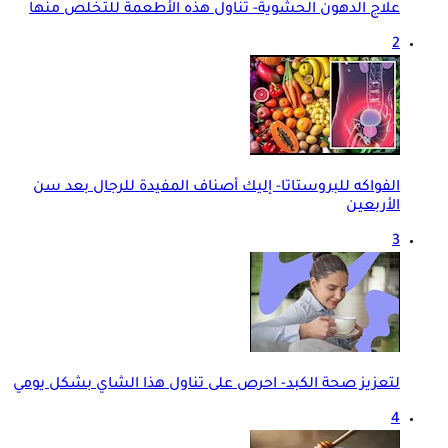
علاج الدهون الحشوية- تناول هذه الأطعمة للتخلص منها
2
الفواكه للبروستاتا- إليك أصناف المفيدة للرجال بعد سن
الأربعين
3
لتعزيز صحة الكبد- احرص على تناول هذا الشاي بشكل يومي
4