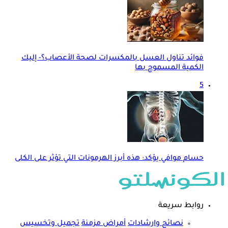
فوائد تناول العسل بالمكسرات لصحة الأعصاب؟- إليك
الكمية المسموح بها
5
حسام موافي يؤكد: هذه أبرز الهرمونات التي تؤثر على الكلى
روابط سريعة
نصائح وارشادات
أمراض مزمنة
تجميل وتخسيس