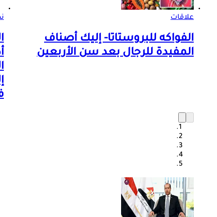
علاقات
ن
الفواكه للبروستاتا- إليك أصناف
ا
المفيدة للرجال بعد سن الأربعين
أ
ا
إ
ف