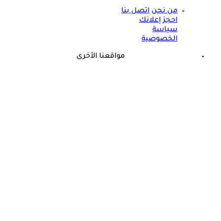
من نحن
اتصل بنا
احجز إعلانك
سياسة
الخصوصية
مواقعنا الأخرى
©
جميع الحقوق محفوظة لدى شركة جيميناي ميديا
حسام موافي يحذر من مرض في الدم: قد يسبب الوفاة