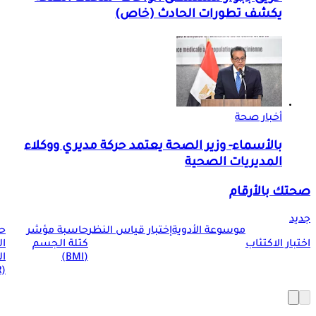
يكشف تطورات الحادث (خاص)
أخبار صحة
بالأسماء- وزير الصحة يعتمد حركة مديري ووكلاء
المديريات الصحية
صحتك بالأرقام
جديد
موسوعة الأدوية
إختبار قياس النظر
حاسبة مؤشر
ح
اختبار الاكتئاب
كتلة الجسم
ا
(BMI)
ال
(BMR)