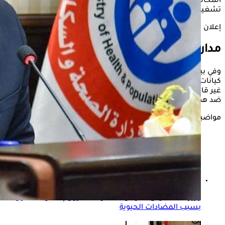
المحافظات، مؤكدةً أنها الجهة الوحيدة المخولة بإصدار أوامر
تشغيل هذه المدارس.
إعلان
مدارس التمريض التابعة لوزارة الصحة
وفي بيان، وأكد متحدث الوزارة، الدكتور حسام عبدالغفار، أن أي
كيانات تدعي تشغيل مدارس تمريض خاصة دون اعتماد الوزارة تُعد
غير قانونية، مشيرًا إلى أن الوزارة تتخذ الإجراءات القانونية اللازمة
ضد هذه الكيانات لحماية الطلاب وأولياء الأمور من التضليل.
مواضيع ذات صلة
وزير الصحة يدق ناقوس الخطر: 50 مليون إنسان مهددون
بسبب المضادات الحيوية