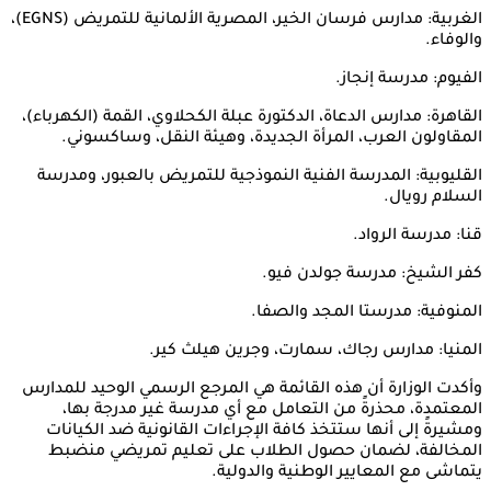
الغربية: مدارس فرسان الخير، المصرية الألمانية للتمريض (EGNS)،
والوفاء.
الفيوم: مدرسة إنجاز.
القاهرة: مدارس الدعاة، الدكتورة عبلة الكحلاوي، القمة (الكهرباء)،
المقاولون العرب، المرأة الجديدة، وهيئة النقل، وساكسوني.
القليوبية: المدرسة الفنية النموذجية للتمريض بالعبور، ومدرسة
السلام رويال.
قنا: مدرسة الرواد.
كفر الشيخ: مدرسة جولدن فيو.
المنوفية: مدرستا المجد والصفا.
المنيا: مدارس رجاك، سمارت، وجرين هيلث كير.
وأكدت الوزارة أن هذه القائمة هي المرجع الرسمي الوحيد للمدارس
المعتمدة، محذرةً من التعامل مع أي مدرسة غير مدرجة بها،
ومشيرةً إلى أنها ستتخذ كافة الإجراءات القانونية ضد الكيانات
المخالفة، لضمان حصول الطلاب على تعليم تمريضي منضبط
يتماشى مع المعايير الوطنية والدولية.