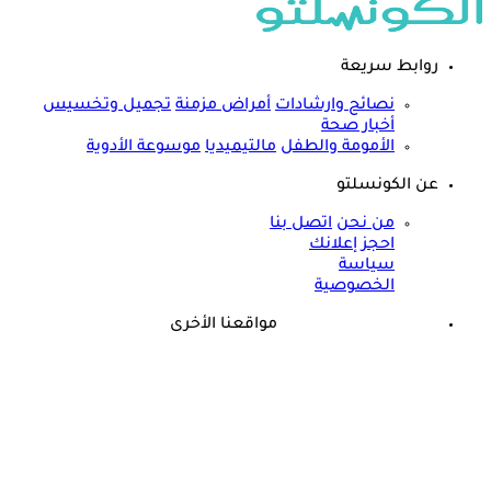
روابط سريعة
نصائح وارشادات
أمراض مزمنة
تجميل وتخسيس
أخبار صحة
الأمومة والطفل
مالتيميديا
موسوعة الأدوية
عن الكونسلتو
من نحن
اتصل بنا
احجز إعلانك
سياسة
الخصوصية
مواقعنا الأخرى
©
جميع الحقوق محفوظة لدى شركة جيميناي ميديا