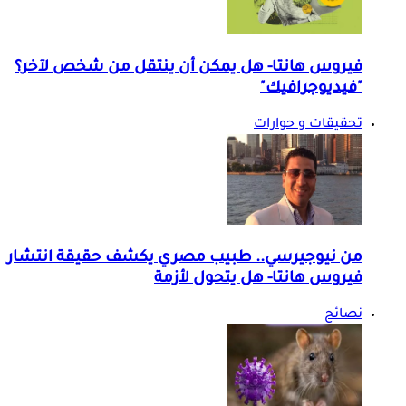
فيروس هانتا- هل يمكن أن ينتقل من شخص لآخر؟
"فيديوجرافيك"
تحقيقات و حوارات
من نيوجيرسي.. طبيب مصري يكشف حقيقة انتشار
فيروس هانتا- هل يتحول لأزمة
نصائح