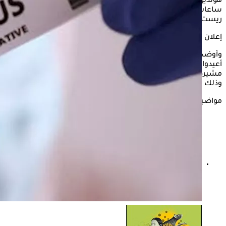
هونديوس"، بعدما تدهورت حالتها الصحية داخل المستشفى خلال
ساعات الليل، بحسب ما أعلنته وزيرة الصحة الفرنسية ستيفاني
ريست الاثنين.
إعلان
وأوضحت ريست أن السيدة كانت ضمن خمسة ركاب فرنسيين
أعيدوا إلى باريس الأحد من السفينة التي شهدت انتشار الفيروس،
مشيرة إلى أن الأعراض ظهرت عليها خلال رحلة العودة إلى فرنسا،
وذلك وفق تصريحات لإذاعة "فرانس إنتر" العامة.
مواضيع ذات صلة
فيروس هانتا.. هل ينتقل عبر العلاقات الجنسية؟ دراسة
تجيب