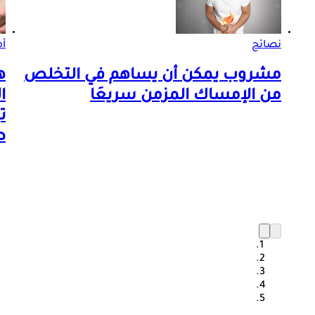
نصائح
أم
مشروب يمكن أن يساهم في التخلص
ه
من الإمساك المزمن سريعَا
ا
ت
ط