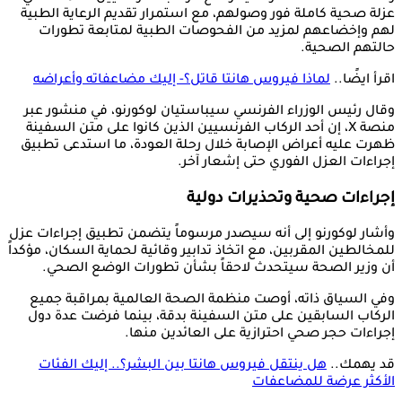
عزلة صحية كاملة فور وصولهم، مع استمرار تقديم الرعاية الطبية
لهم وإخضاعهم لمزيد من الفحوصات الطبية لمتابعة تطورات
حالتهم الصحية.
اقرأ ايضًا..
لماذا فيروس هانتا قاتل؟- إليك مضاعفاته وأعراضه
وقال رئيس الوزراء الفرنسي سيباستيان لوكورنو، في منشور عبر
منصة X، إن أحد الركاب الفرنسيين الذين كانوا على متن السفينة
ظهرت عليه أعراض الإصابة خلال رحلة العودة، ما استدعى تطبيق
إجراءات العزل الفوري حتى إشعار آخر.
إجراءات صحية وتحذيرات دولية
وأشار لوكورنو إلى أنه سيصدر مرسوماً يتضمن تطبيق إجراءات عزل
للمخالطين المقربين، مع اتخاذ تدابير وقائية لحماية السكان، مؤكداً
أن وزير الصحة سيتحدث لاحقاً بشأن تطورات الوضع الصحي.
وفي السياق ذاته، أوصت منظمة الصحة العالمية بمراقبة جميع
الركاب السابقين على متن السفينة بدقة، بينما فرضت عدة دول
إجراءات حجر صحي احترازية على العائدين منها.
قد يهمك..
هل ينتقل فيروس هانتا بين البشر؟.. إليك الفئات
الأكثر عرضة للمضاعفات