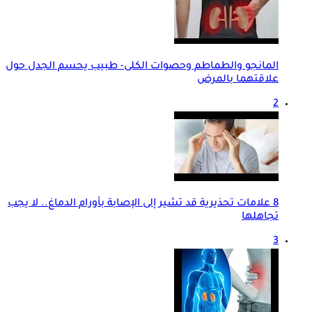
المانجو والطماطم وحصوات الكلى- طبيب يحسم الجدل حول
علاقتهما بالمرض
2
8 علامات تحذيرية قد تشير إلى الإصابة بأورام الدماغ.. لا يجب
تجاهلها
3