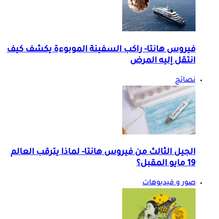
فيروس هانتا- راكب السفينة الموبوءة يكشف كيف
انتقل إليه المرض
نصائح
الجيل الثالث من فيروس هانتا- لماذا يترقب العالم
19 مايو المقبل؟
صور و فيديوهات