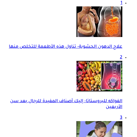
1
علاج الدهون الحشوية- تناول هذه الأطعمة للتخلص منها
2
الفواكه للبروستاتا- إليك أصناف المفيدة للرجال بعد سن
الأربعين
3