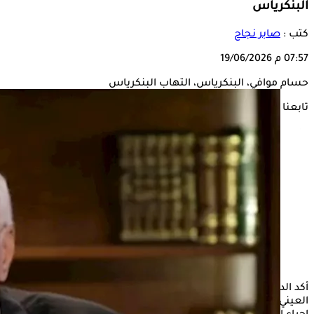
البنكرياس
كتب :
صابر نجاح
07:57 م
19/06/2026
حسام موافي، البنكرياس، التهاب البنكرياس
تابعنا على
أكد الدكتور حسام موافي، أستاذ الحالات الحرجة بكلية طب قصر
العيني، أن تشخيص أمراض
البنكرياس
أصبح ممكنًا بدقة من خلال